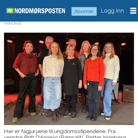
Logg inn
Abonner
ANNONSE
Her er fagjuryene til ungdomsstipendene. Fra
venstre Britt D’Angelo (Ramsailt), Petter Ingeberg