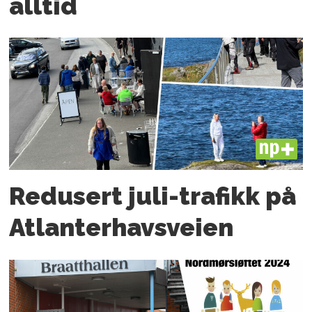
alltid
PLUS
Redusert juli-trafikk på
Atlanter­havsveien