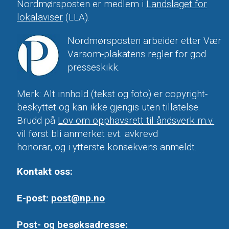
Nordmørsposten er medlem i
Landslaget for
lokalaviser
(LLA).
Nordmørsposten arbeider etter Vær
Varsom-plakatens regler for god
presseskikk.
Merk: Alt innhold (tekst og foto) er copyright-
beskyttet og kan ikke gjengis uten tillatelse.
Brudd på
Lov om opphavsrett til åndsverk m.v.
vil først bli anmerket evt. avkrevd
honorar, og i ytterste konsekvens anmeldt.
Kontakt oss:
E-post:
post@np.no
Post- og besøksadresse: