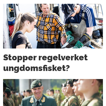
Stopper regelverket
ungdoms­fisket?