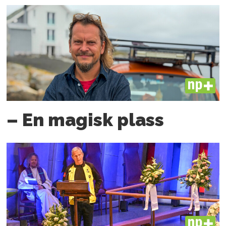
PLUS
– En magisk plass
PLUS