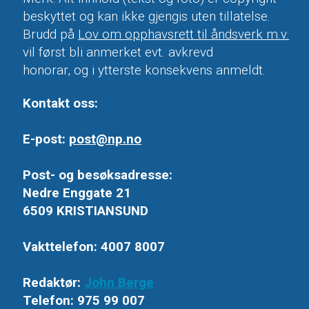
beskyttet og kan ikke gjengis uten tillatelse.
Brudd på
Lov om opphavsrett til åndsverk m.v.
vil først bli anmerket evt. avkrevd
honorar, og i ytterste konsekvens anmeldt.
Kontakt oss:
E-post:
post@np.no
Post- og besøksadresse:
Nedre Enggate 21
6509 KRISTIANSUND
Vakttelefon: 4007 8007
Redaktør:
John Berge
Telefon: 975 99 007