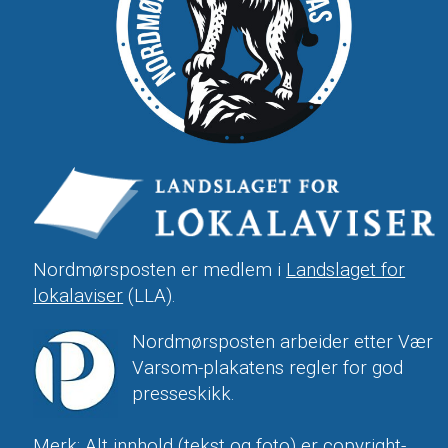
Nordmørsposten er medlem i
Landslaget for
lokalaviser
(LLA).
Nordmørsposten arbeider etter Vær
Varsom-plakatens regler for god
presseskikk.
Merk: Alt innhold (tekst og foto) er copyright-