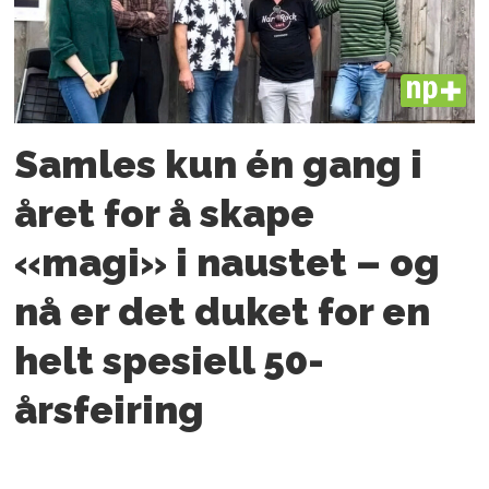
PLUS
Samles kun én gang i
året for å skape
«magi» i naustet – og
nå er det duket for en
helt spesiell 50-
årsfeiring