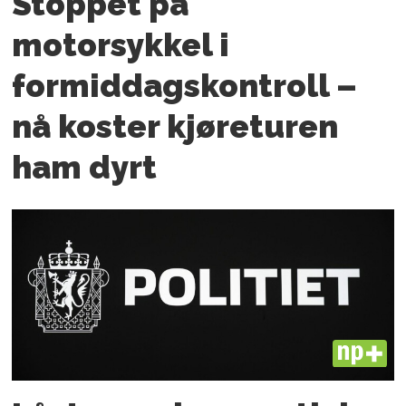
Stoppet på
motorsykkel i
formiddagskontroll –
nå koster kjøreturen
ham dyrt
PLUS