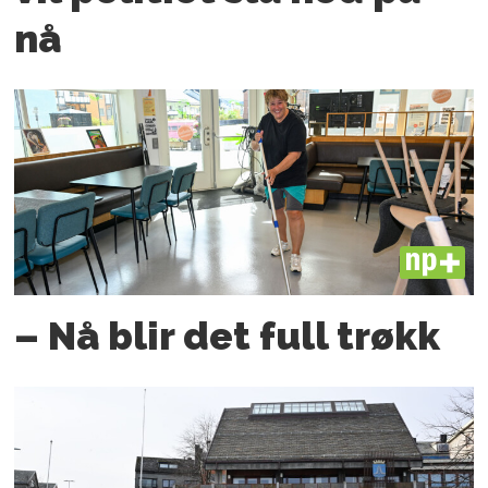
nå
PLUS
– Nå blir det full trøkk