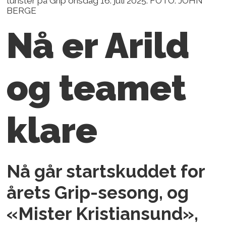
turister på Grip onsdag 16. juli 2025. FOTO: JOHN
BERGE
Nå er Arild
og teamet
klare
Nå går startskuddet for
årets Grip-sesong, og
«Mister Kristiansund»,