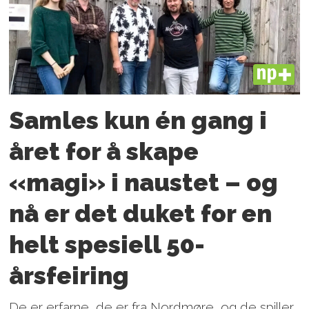
PLUS
Samles kun én gang i
året for å skape
«magi» i naustet – og
nå er det duket for en
helt spesiell 50-
årsfeiring
De er erfarne, de er fra Nordmøre, og de spiller