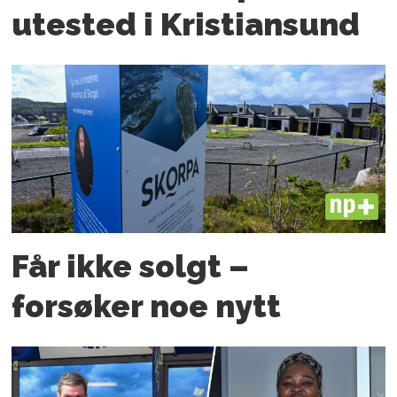
utested i Kristiansund
PLUS
Får ikke solgt –
forsøker noe nytt