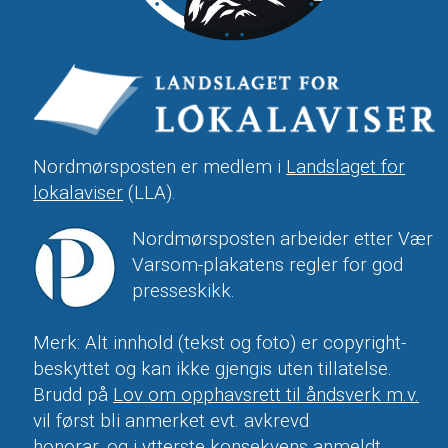
Nordmørsposten er medlem i
Landslaget for
lokalaviser
(LLA).
Nordmørsposten arbeider etter Vær
Varsom-plakatens regler for god
presseskikk.
Merk: Alt innhold (tekst og foto) er copyright-
beskyttet og kan ikke gjengis uten tillatelse.
Brudd på
Lov om opphavsrett til åndsverk m.v.
vil først bli anmerket evt. avkrevd
honorar, og i ytterste konsekvens anmeldt.