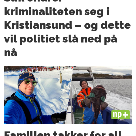
kriminaliteten seg i
Kristiansund – og dette
vil politiet slå ned på
nå
PLUS
Familien takker for all