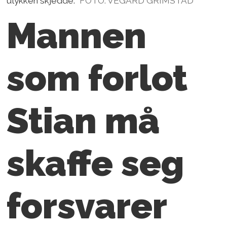
ulykken skjedde.
FOTO: VEGARD GRIMSTAD
Mannen
som forlot
Stian må
skaffe seg
forsvarer