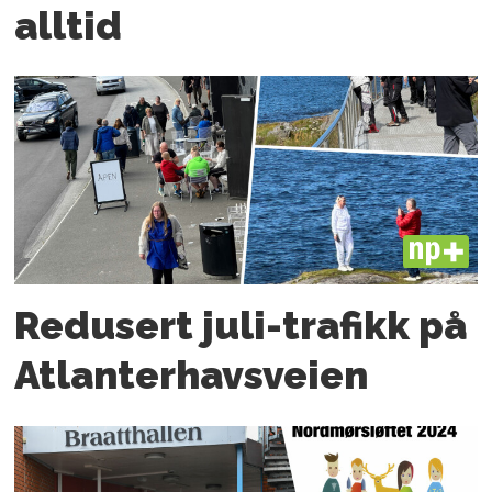
alltid
PLUS
Redusert juli-trafikk på
Atlanter­havsveien