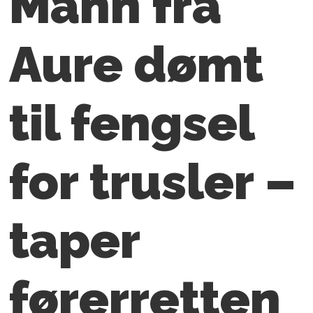
Mann fra
Aure dømt
til fengsel
for trusler –
taper
førerretten