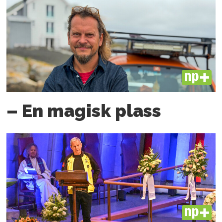
PLUS
– En magisk plass
PLUS