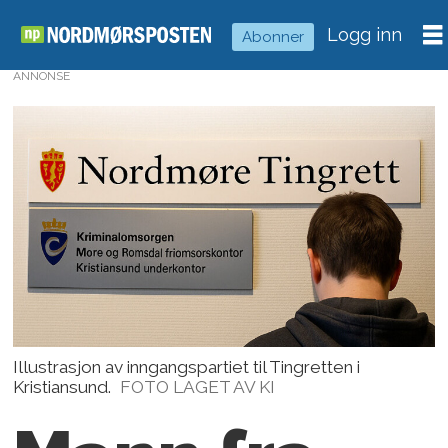
Logg inn
Abonner
ANNONSE
Illustrasjon av inngangspartiet til Tingretten i
Kristiansund.
FOTO LAGET AV KI