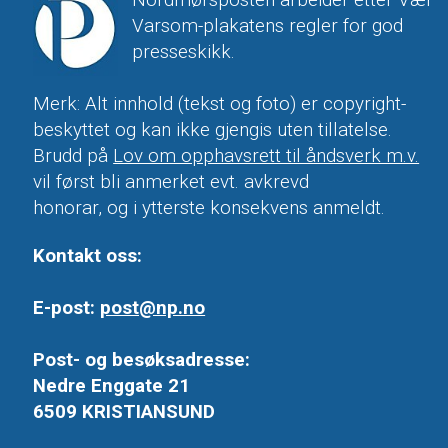
Nordmørsposten arbeider etter Vær
Varsom-plakatens regler for god
presseskikk.
Merk: Alt innhold (tekst og foto) er copyright-
beskyttet og kan ikke gjengis uten tillatelse.
Brudd på
Lov om opphavsrett til åndsverk m.v.
vil først bli anmerket evt. avkrevd
honorar, og i ytterste konsekvens anmeldt.
Kontakt oss:
E-post:
post@np.no
Post- og besøksadresse:
Nedre Enggate 21
6509 KRISTIANSUND