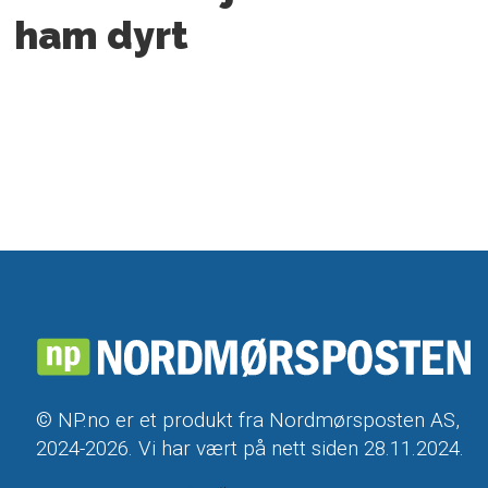
ham dyrt
© NP.no er et produkt fra Nordmørsposten AS,
2024-2026. Vi har vært på nett siden 28.11.2024.