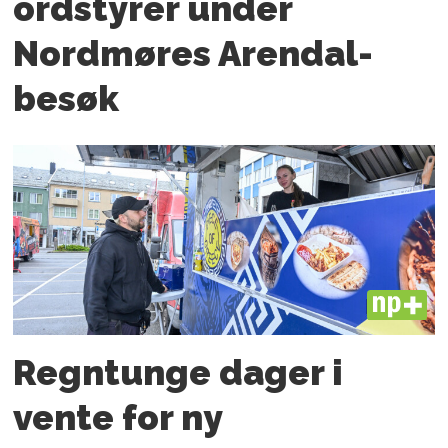
ordstyrer under
Nordmøres Arendal-
besøk
PLUS
Regntunge dager i
vente for ny