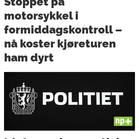
Stoppet på
motorsykkel i
formiddagskontroll –
nå koster kjøreturen
ham dyrt
PLUS