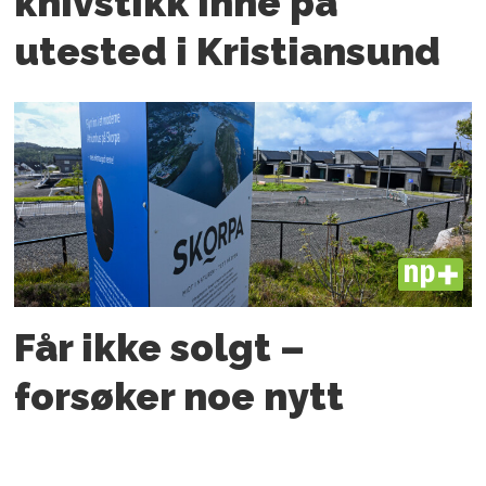
knivstikk inne på
utested i Kristiansund
PLUS
Får ikke solgt –
forsøker noe nytt