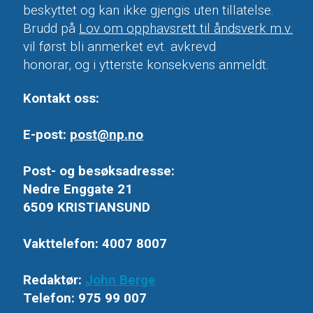
beskyttet og kan ikke gjengis uten tillatelse.
Brudd på
Lov om opphavsrett til åndsverk m.v.
vil først bli anmerket evt. avkrevd
honorar, og i ytterste konsekvens anmeldt.
Kontakt oss:
E-post:
post@np.no
Post- og besøksadresse:
Nedre Enggate 21
6509 KRISTIANSUND
Vakttelefon: 4007 8007
Redaktør:
John Berge
Telefon: 975 99 007