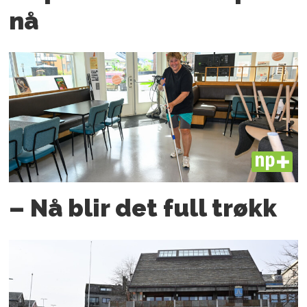
nå
PLUS
– Nå blir det full trøkk