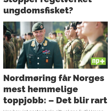
ungdoms­fisket?
PLUS
Nordmøring får Norges
mest hemmelige
toppjobb: – Det blir rart