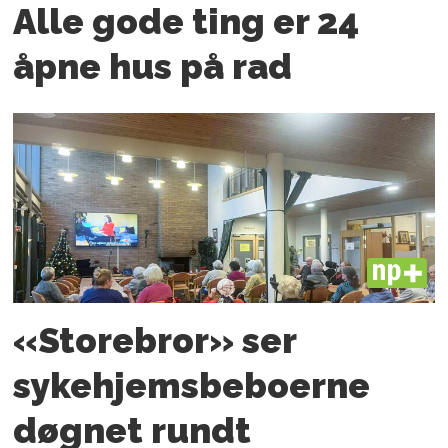
Alle gode ting er 24
åpne hus på rad
PLUS
«Storebror» ser
sykehjemsbeboerne
døgnet rundt