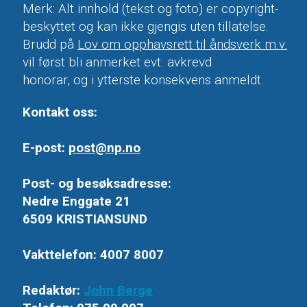
Merk: Alt innhold (tekst og foto) er copyright-
beskyttet og kan ikke gjengis uten tillatelse.
Brudd på
Lov om opphavsrett til åndsverk m.v.
vil først bli anmerket evt. avkrevd
honorar, og i ytterste konsekvens anmeldt.
Kontakt oss:
E-post:
post@np.no
Post- og besøksadresse:
Nedre Enggate 21
6509 KRISTIANSUND
Vakttelefon: 4007 8007
Redaktør:
John Berge