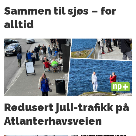
Sammen til sjøs – for
alltid
PLUS
Redusert juli-trafikk på
Atlanter­havsveien