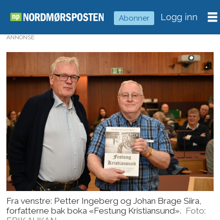
Logg inn
Abonner
ANNONSE
Fra venstre: Petter Ingeberg og Johan Brage Siira,
forfatterne bak boka «Festung Kristiansund».
Foto: