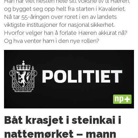
Han har viet nesten hele sitt voksne liv til Hæren,
og bygget seg opp helt fra starten i Kavaleriet.
Nå tar 55-åringen over roret i en av landets
viktigste institusjoner for nasjonal sikkerhet.
Hvorfor velger han å forlate Hæren akkurat nå?
Og hva venter ham i den nye rollen?
PLUS
Båt krasjet i steinkai i
nattemørket – mann