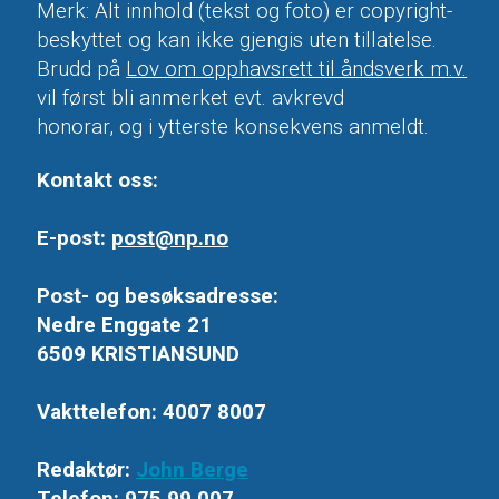
Merk: Alt innhold (tekst og foto) er copyright-
beskyttet og kan ikke gjengis uten tillatelse.
Brudd på
Lov om opphavsrett til åndsverk m.v.
vil først bli anmerket evt. avkrevd
honorar, og i ytterste konsekvens anmeldt.
Kontakt oss:
E-post:
post@np.no
Post- og besøksadresse:
Nedre Enggate 21
6509 KRISTIANSUND
Vakttelefon: 4007 8007
Redaktør:
John Berge
Telefon: 975 99 007