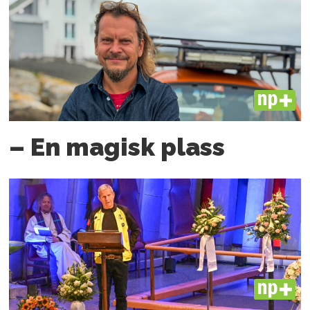
PLUS
– En magisk plass
PLUS