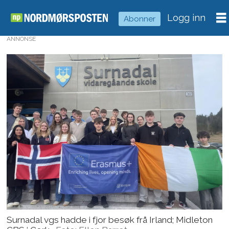
Logg inn
Abonner
ANNONSE
Surnadal vgs hadde i fjor besøk frå Irland; Midleton