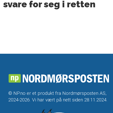
svare for seg i retten
© NP.no er et produkt fra Nordmørsposten AS,
2024-2026. Vi har vært på nett siden 28.11.2024.