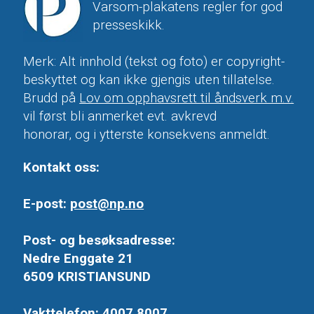
Varsom-plakatens regler for god
presseskikk.
Merk: Alt innhold (tekst og foto) er copyright-
beskyttet og kan ikke gjengis uten tillatelse.
Brudd på
Lov om opphavsrett til åndsverk m.v.
vil først bli anmerket evt. avkrevd
honorar, og i ytterste konsekvens anmeldt.
Kontakt oss:
E-post:
post@np.no
Post- og besøksadresse:
Nedre Enggate 21
6509 KRISTIANSUND
Vakttelefon: 4007 8007