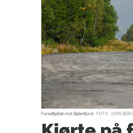
Fursetfjellet mot Batenfjord.
FOTO: JOHN BER
Kjørte på 