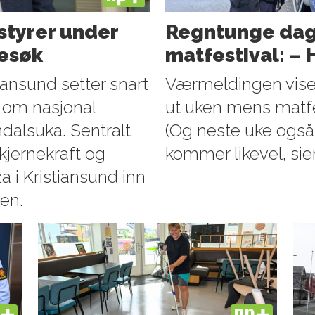
styrer under
Regntunge dage
esøk
matfestival: –
iansund setter snart
Værmeldingen viser
 om nasjonal
ut uken mens matfe
alsuka. Sentralt
(Og neste uke også, 
kjernekraft og
kommer likevel, sie
 i Kristiansund inn
en.
US
PLUS