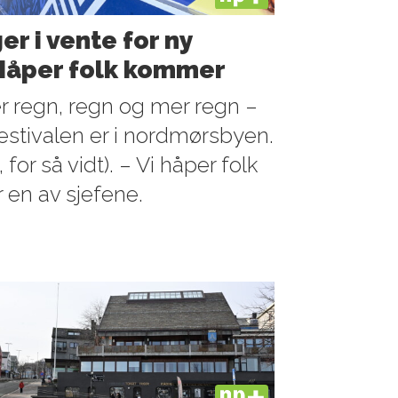
r i vente for ny
 Håper folk kommer
 regn, regn og mer regn –
stivalen er i nordmørsbyen.
for så vidt). – Vi håper folk
r en av sjefene.
PLUS