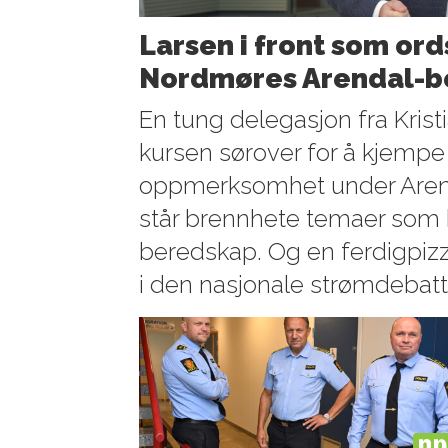
Larsen i front som ord
Nordmøres Arendal-b
En tung delegasjon fra Krist
kursen sørover for å kjempe
oppmerksomhet under Arend
står brennhete temaer som 
beredskap. Og en ferdigpizza
i den nasjonale strømdebatt
PL