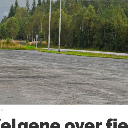
GE
felgene over fje