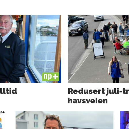
PLUS
lltid
Redusert juli-t
havsveien