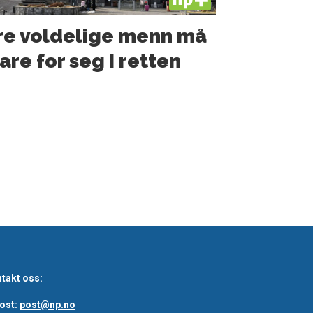
re voldelige menn må
are for seg i retten
takt oss:
ost:
post@np.no