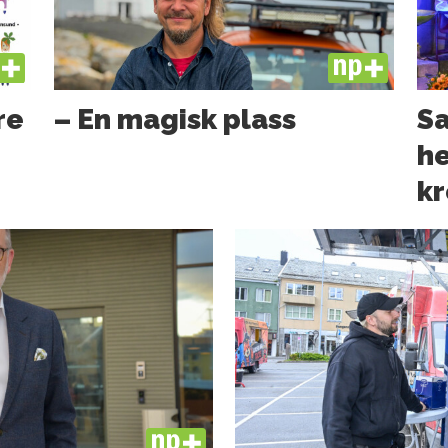
US
PLUS
re
– En magisk plass
Sa
he
kr
PLUS