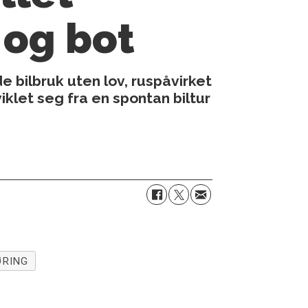
 og bot
e bilbruk uten lov, ruspåvirket
klet seg fra en spontan biltur
ØRING