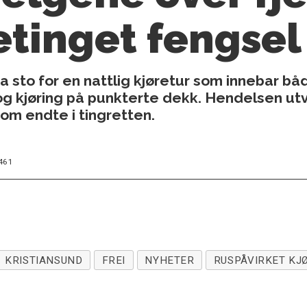
etinget fengsel
 sto for en nattlig kjøretur som innebar båd
og kjøring på punkterte dekk. Hendelsen utvi
 som endte i tingretten.
461
KRISTIANSUND
FREI
NYHETER
RUSPÅVIRKET KJ