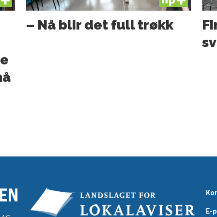
– Nå blir det full trøkk
Fi
sv
te
nå
Kon
E-p