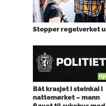
Stopper regelverket u
PL
Båt krasjet i steinkai i
nattemørket – mann
fløyet til sykehus med