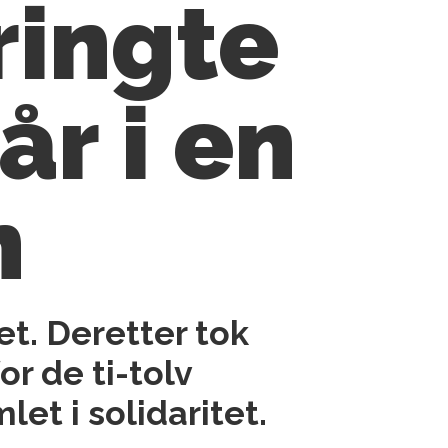
ringte
år i en
n
et. Deretter tok
or de ti-tolv
et i solidaritet.