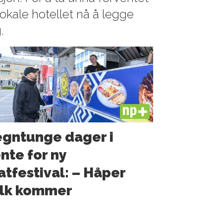
lokale hotellet nå å legge
.
PLUS
gntunge dager i
nte for ny
tfestival: – Håper
olk kommer