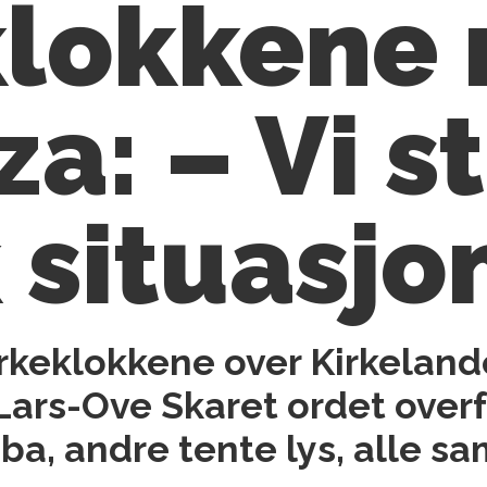
klokkene 
a: – Vi st
k situasjo
irkeklokkene over Kirkeland
Lars-Ove Skaret
ordet overf
, andre tente lys, alle saml