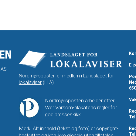
Kon
E-p
 AS,
Nordmørsposten er medlem i
Landslaget for
Pos
lokalaviser
(LLA).
Ned
65
Vak
Nordmørsposten arbeider etter
Vær Varsom-plakatens regler for
Red
god presseskikk.
Tel
Merk: Alt innhold (tekst og foto) er copyright-
Red
Tel
beskyttet og kan ikke gjengis uten tillatelse.