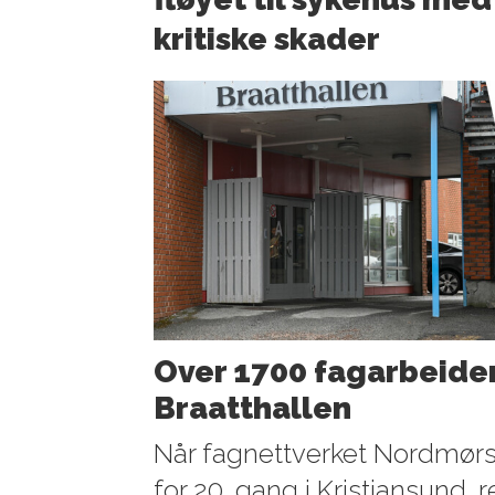
kritiske skader
Over 1700 fagarbeider
Braatthallen
Når fagnettverket Nordmørs
for 20. gang i Kristiansund, 