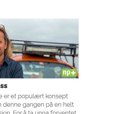
PLUS
ass
se er et populært konsept
men denne gangen på en helt
sjon. For å ta unna forventet