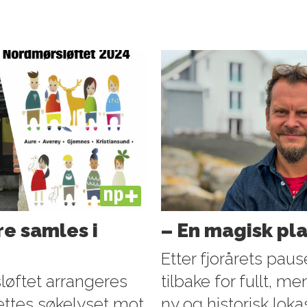
PLUS
e samles i
– En magisk pl
Etter fjorårets pau
løftet arrangeres
tilbake for fullt, 
rettes søkelyset mot
ny og historisk loka