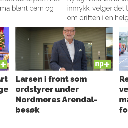
ma blant barn og
innrykk, velger det 
om driften i en helg
US
PLUS
art
Larsen i front som
Re
ge
ordstyrer under
ve
Nordmøres Arendal-
ma
besøk
f