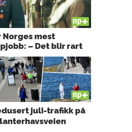
PLUS
r Norges mest
obb: – Det blir rart
PLUS
dusert juli-trafikk på
lanter­havsveien