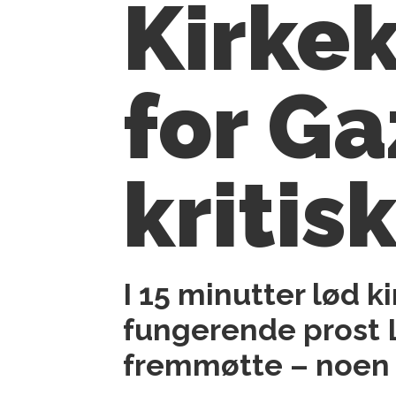
Kirke
for Gaz
kritis
I 15 minutter lød k
fungerende prost
fremmøtte – noen ba