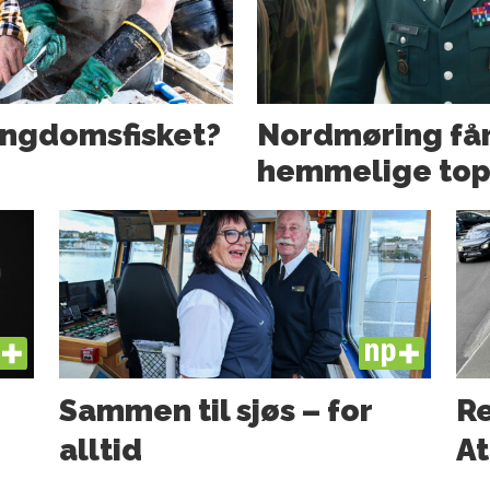
ngdoms­fisket?
Nordmøring få
hemmelige toppj
US
PLUS
Sammen til sjøs – for
Re
alltid
At