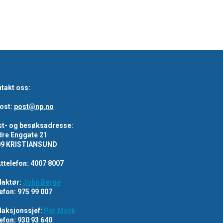
takt oss:
ost:
post@np.no
t- og besøksadresse:
re Enggate 21
09 KRISTIANSUND
ttelefon: 4007 8007
aktør:
John Berge
efon: 975 99 007
aksjonssjef:
Per Mork
efon: 930 93 640