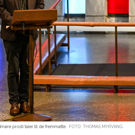
møre prosti taler til de fremmøtte.
FOTO: THOMAS MYRVANG