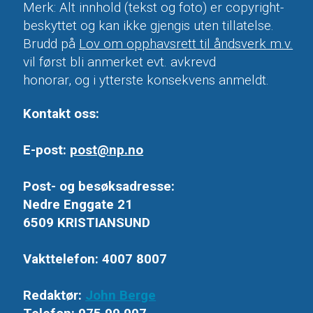
Merk: Alt innhold (tekst og foto) er copyright-
beskyttet og kan ikke gjengis uten tillatelse.
Brudd på
Lov om opphavsrett til åndsverk m.v.
vil først bli anmerket evt. avkrevd
honorar, og i ytterste konsekvens anmeldt.
Kontakt oss:
E-post:
post@np.no
Post- og besøksadresse:
Nedre Enggate 21
6509 KRISTIANSUND
Vakttelefon: 4007 8007
Redaktør:
John Berge