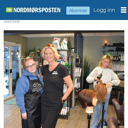
Logg inn
Abonner
ANNONSE