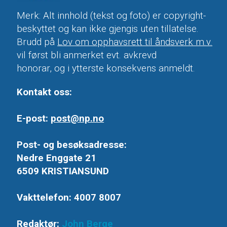
Merk: Alt innhold (tekst og foto) er copyright-
beskyttet og kan ikke gjengis uten tillatelse.
Brudd på
Lov om opphavsrett til åndsverk m.v.
vil først bli anmerket evt. avkrevd
honorar, og i ytterste konsekvens anmeldt.
Kontakt oss:
E-post:
post@np.no
Post- og besøksadresse:
Nedre Enggate 21
6509 KRISTIANSUND
Vakttelefon: 4007 8007
Redaktør:
John Berge