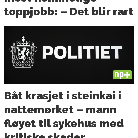
toppjobb: – Det blir rart
PLUS
Båt krasjet i steinkai i
nattemørket – mann
fløyet til sykehus med
kritiske skader