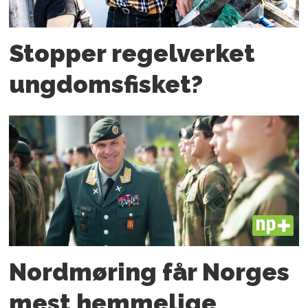
Stopper regelverket
ungdoms­fisket?
PLUS
Nordmøring får Norges
mest hemmelige