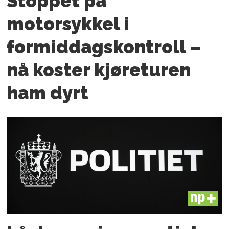
Stoppet på
motorsykkel i
formiddagskontroll –
nå koster kjøreturen
ham dyrt
PLUS