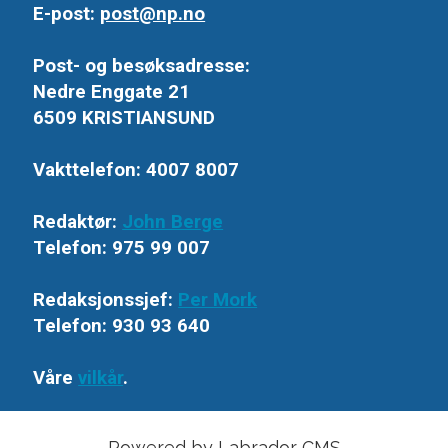
E-post:
post@np.no
Post- og besøksadresse:
Nedre Enggate 21
6509 KRISTIANSUND
Vakttelefon: 4007 8007
Redaktør:
John Berge
Telefon: 975 99 007
Redaksjonssjef:
Per Mork
Telefon: 930 93 640
Våre
vilkår
.
Powered by Labrador CMS