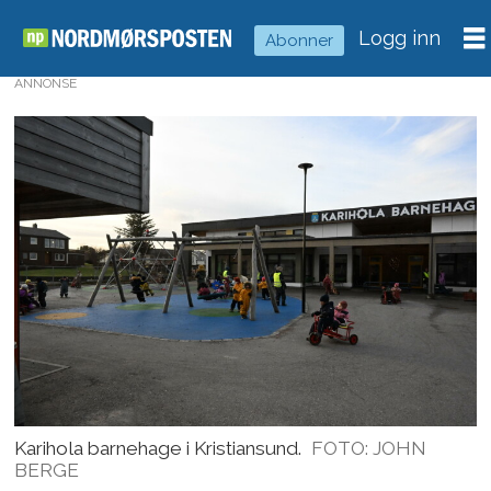
Logg inn
Abonner
ANNONSE
Karihola barnehage i Kristiansund.
FOTO: JOHN
BERGE