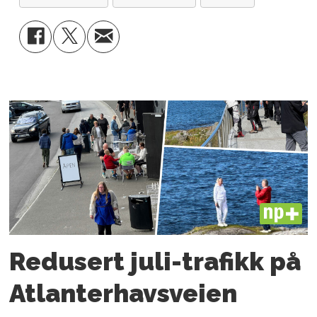
PLUS
Redusert juli-trafikk på
Atlanter­havsveien