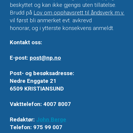
beskyttet og kan ikke gjengis uten tillatelse.
Brudd på
Lov om opphavsrett til åndsverk m.v.
vil først bli anmerket evt. avkrevd
honorar, og i ytterste konsekvens anmeldt.
Kontakt oss:
E-post:
post@np.no
Post- og besøksadresse:
Nedre Enggate 21
6509 KRISTIANSUND
Vakttelefon: 4007 8007
Redaktør:
John Berge
Telefon: 975 99 007