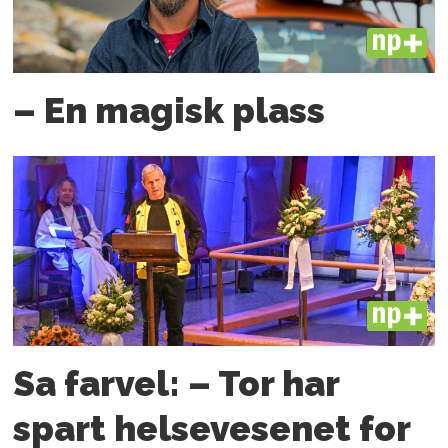
PLUS
– En magisk plass
PLUS
Sa farvel: – Tor har
spart helsevesenet for