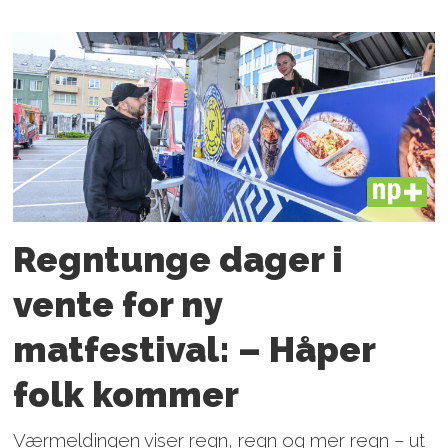
PLUS
Regntunge dager i
vente for ny
matfestival: – Håper
folk kommer
Værmeldingen viser regn, regn og mer regn – ut