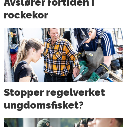
Avslører fortiden i
rockekor
Stopper regelverket
ungdoms­fisket?