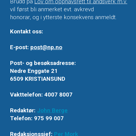
Brudd på
Lov om opphavsrett til åndsverk m.v.
vil først bli anmerket evt. avkrevd
honorar, og i ytterste konsekvens anmeldt.
Kontakt oss:
E-post:
post@np.no
Post- og besøksadresse:
Nedre Enggate 21
6509 KRISTIANSUND
Vakttelefon: 4007 8007
Redaktør:
John Berge
Telefon: 975 99 007
Redaksjonssjef:
Per Mork