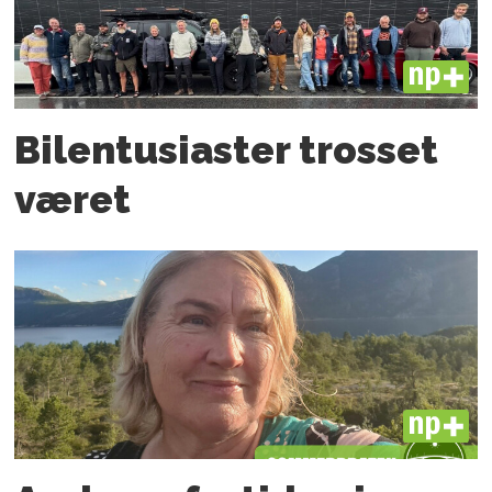
PLUS
Bilentusiaster trosset
været
PLUS