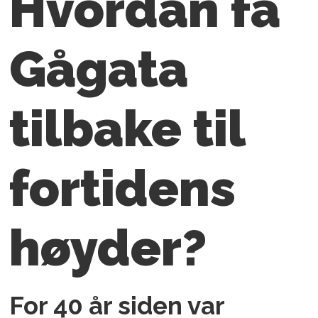
Hvordan få
Gågata
tilbake
til
fortidens
høyder?
For 40 år siden var