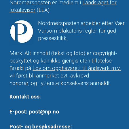
Nordmørsposten er medlem i
Landslaget for
lokalaviser
(LLA).
Nordmørsposten arbeider etter Vær
Varsom-plakatens regler for god
presseskikk.
Merk: Alt innhold (tekst og foto) er copyright-
beskyttet og kan ikke gjengis uten tillatelse.
Brudd på
Lov om opphavsrett til åndsverk m.v.
vil først bli anmerket evt. avkrevd
honorar, og i ytterste konsekvens anmeldt.
Kontakt oss:
E-post:
post@np.no
Post- og besøksadresse: