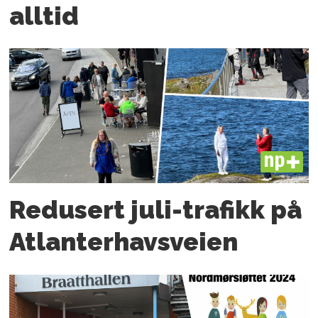
alltid
PLUS
Redusert juli-trafikk på
Atlanter­havsveien