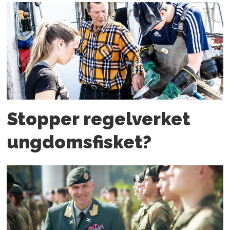
Stopper regelverket
ungdoms­fisket?