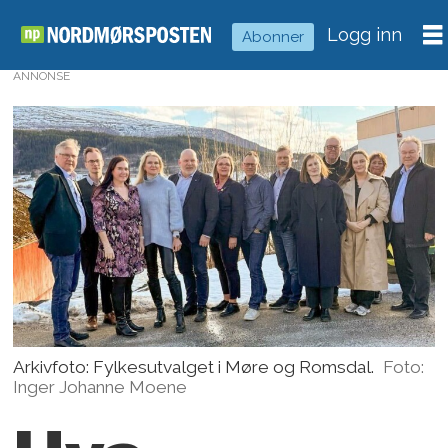
Logg inn
Abonner
ANNONSE
Arkivfoto: Fylkesutvalget i Møre og Romsdal.
Foto:
Inger Johanne Moene