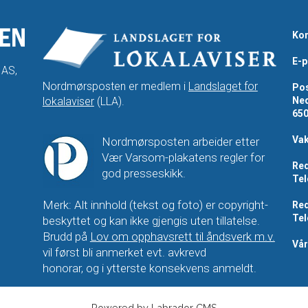
Kon
E-p
 AS,
Nordmørsposten er medlem i
Landslaget for
Pos
lokalaviser
(LLA).
Ned
65
Vak
Nordmørsposten arbeider etter
Vær Varsom-plakatens regler for
Red
god presseskikk.
Tel
Merk: Alt innhold (tekst og foto) er copyright-
Red
Tel
beskyttet og kan ikke gjengis uten tillatelse.
Brudd på
Lov om opphavsrett til åndsverk m.v.
Vå
vil først bli anmerket evt. avkrevd
honorar, og i ytterste konsekvens anmeldt.
Powered by Labrador CMS