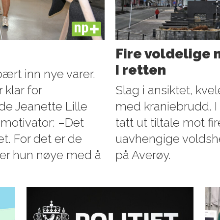
PLUS
Fire voldelige
i retten
ært inn nye varer.
 klar for
Slag i ansiktet, kve
de Jeanette Lille
med kraniebrudd. I l
motivator: –Det
tatt ut tiltale mot 
et. For det er de
uavhengige voldshe
ig, er hun nøye med å
på Averøy.