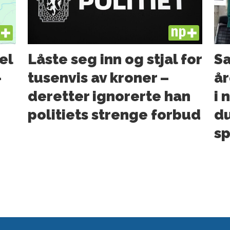
US
PLUS
el
Låste seg inn og stjal for
Sa
–
tusenvis av kroner –
år
deretter ignorerte han
i 
politiets strenge forbud
du
sp