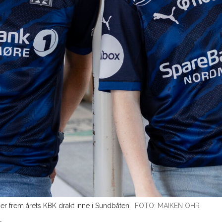
r frem årets KBK drakt inne i Sundbåten.
FOTO: MAIKEN OHR