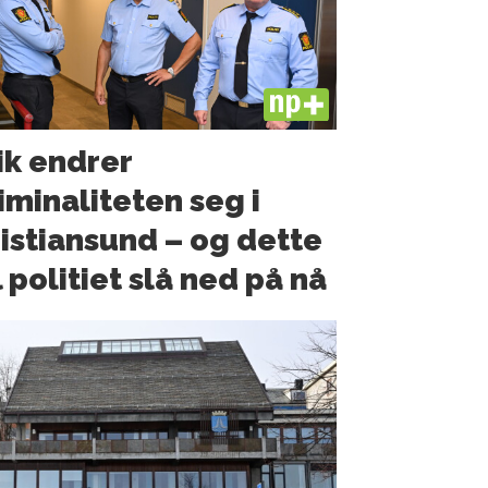
PLUS
ik endrer
iminaliteten seg i
istiansund – og dette
l politiet slå ned på nå