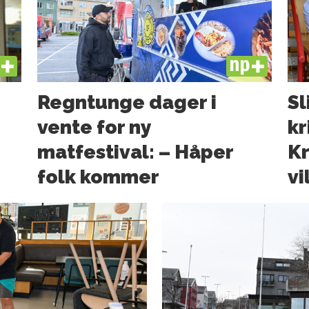
US
PLUS
Regntunge dager i
Sl
vente for ny
kr
matfestival: – Håper
Kr
folk kommer
vi