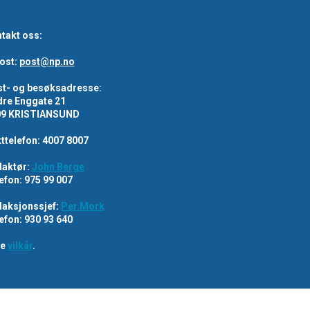
takt oss:
ost:
post@np.no
t- og besøksadresse:
re Enggate 21
09 KRISTIANSUND
ttelefon: 4007 8007
aktør:
John Berge
efon: 975 99 007
aksjonssjef:
Per Mork
efon: 930 93 640
re
vilkår
.