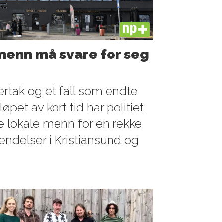
PLUS
 menn må svare for seg
lertak og et fall som endte
øpet av kort tid har politiet
fire lokale menn for en rekke
ndelser i Kristiansund og