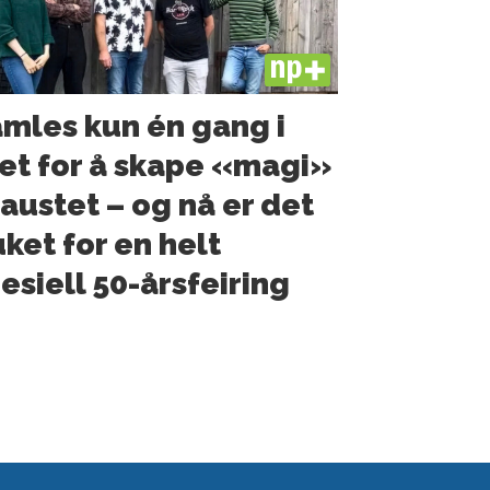
PLUS
mles kun én gang i
et for å skape «magi»
naustet – og nå er det
ket for en helt
esiell 50-årsfeiring