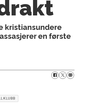
drakt
e kristiansundere
assasjerer en første
LLKLUBB