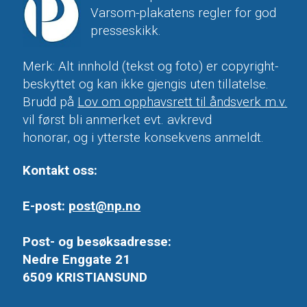
Varsom-plakatens regler for god
presseskikk.
Merk: Alt innhold (tekst og foto) er copyright-
beskyttet og kan ikke gjengis uten tillatelse.
Brudd på
Lov om opphavsrett til åndsverk m.v.
vil først bli anmerket evt. avkrevd
honorar, og i ytterste konsekvens anmeldt.
Kontakt oss:
E-post:
post@np.no
Post- og besøksadresse:
Nedre Enggate 21
6509 KRISTIANSUND