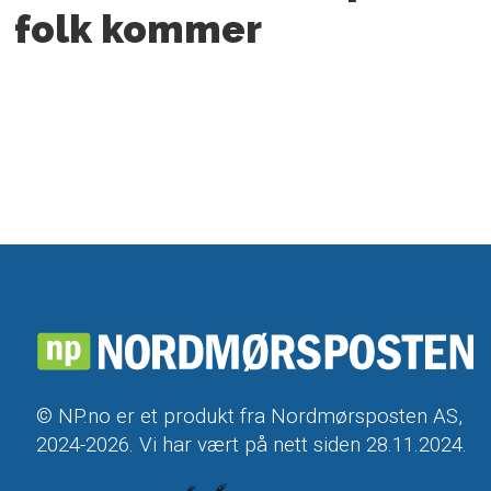
folk kommer
© NP.no er et produkt fra Nordmørsposten AS,
2024-2026. Vi har vært på nett siden 28.11.2024.