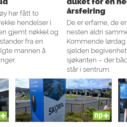
bud
duket for en hel
årsfeiring
y har fått to
 rekke hendelser i
De er erfarne, de e
 en gjemt nøkkel og
nesten aldri sammen
stander fra en
Kommende lørdag in
 valgte mannen å
sjelden begivenhet 
anger.
sjøkanten – der båd
står i sentrum.
US
PLUS