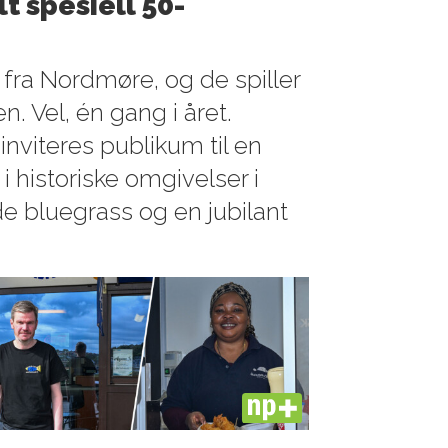
t spesiell 50-
r fra Nordmøre, og de spiller
. Vel, én gang i året.
viteres publikum til en
i historiske omgivelser i
e bluegrass og en jubilant
PLUS