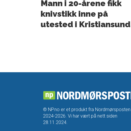
Mann i 20-årene fikk
knivstikk inne på
utested i Kristiansund
© NP.no er et produkt fra Nordmørsposten
2024-2026. Vi har vært på nett siden
28.11.2024.