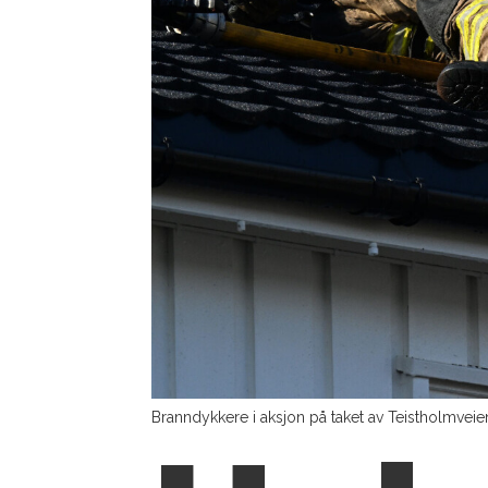
Branndykkere i aksjon på taket av Teistholmveie