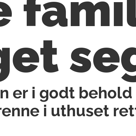
 fami
et se
en er i godt behold
enne i uthuset ret