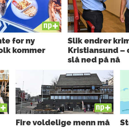
PLUS
te for ny
Slik endrer kri
folk kommer
Kristiansund – o
slå ned på nå
US
PLUS
Fire voldelige menn må
St