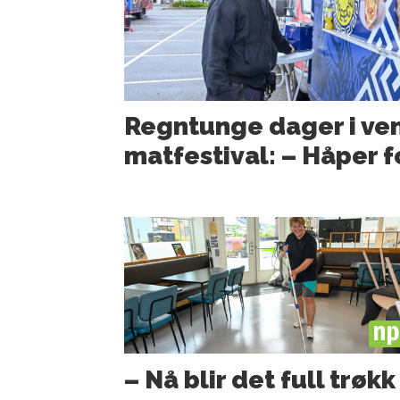
Regntunge dager i ven
matfestival: – Håper 
PL
– Nå blir det full trøkk