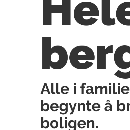
Hele
berg
Alle i famili
begynte å br
boligen.