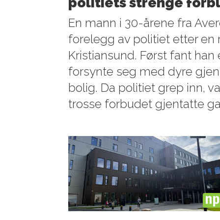
politiets strenge for
En mann i 30-årene fra Averø
forelegg av politiet etter en
Kristiansund. Først fant han
forsynte seg med dyre gjen
bolig. Da politiet grep inn,
trosse forbudet gjentatte g
PL