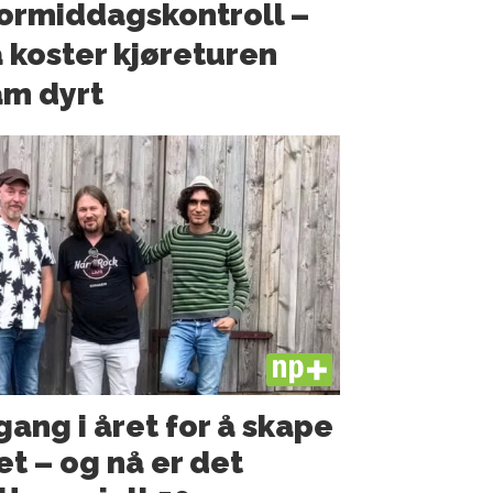
formiddagskontroll –
 koster kjøreturen
m dyrt
PLUS
ang i året for å skape
t – og nå er det