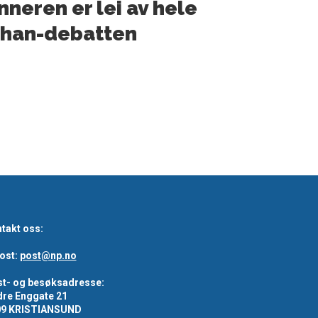
nneren er lei av hele
shan-debatten
takt oss:
ost:
post@np.no
t- og besøksadresse:
re Enggate 21
09 KRISTIANSUND