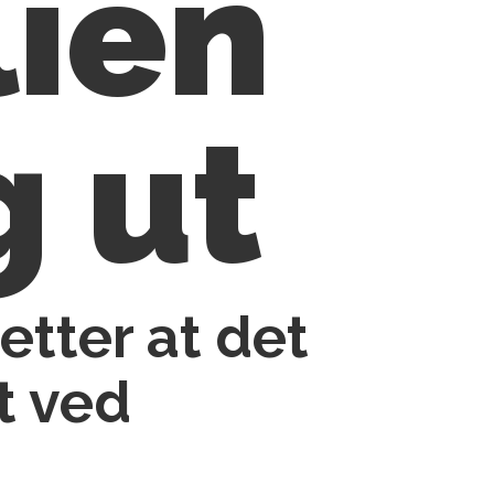
lien
g ut
 etter at det
t ved