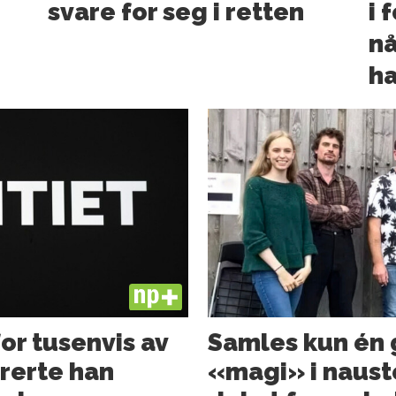
svare for seg i retten
i 
nå
ha
PLUS
for tusenvis av
Samles kun én g
orerte han
«magi» i nauste