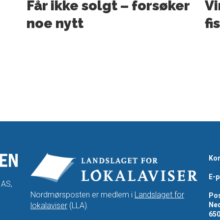
Får ikke solgt – forsøker
Vi
noe nytt
fi
Kon
E-p
 AS,
Nordmørsposten er medlem i
Landslaget for
Pos
lokalaviser
(LLA).
Ned
65