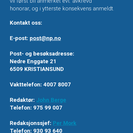
vil først bli anmerket evt. avkrevd
honorar, og i ytterste konsekvens anmeldt.
Kontakt oss:
E-post:
post@np.no
Post- og besøksadresse:
Nedre Enggate 21
6509 KRISTIANSUND
Vakttelefon: 4007 8007
Redaktør:
John Berge
Telefon: 975 99 007
Redaksjonssjef:
Per Mork
Telefon: 930 93 640