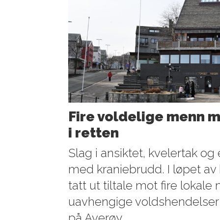
Fire voldelige menn m
i retten
Slag i ansiktet, kvelertak og
med kraniebrudd. I løpet av ko
tatt ut tiltale mot fire lokal
uavhengige voldshendelser 
på Averøy.