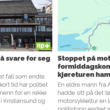
PLUS
å svare for seg
Stoppet på mot
formiddagskont
kjøreturen ham
 et fall som endte
rt tid har politiet
En eldre mann fra 
e menn for en rekke
hadde sitt på det tø
i Kristiansund og
motorsykkeltur en l
politistopp endret i