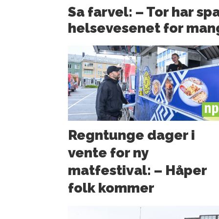
Sa farvel: – Tor har sp
helsevesenet for man
PL
Regntunge dager i
vente for ny
matfestival: – Håper
folk kommer