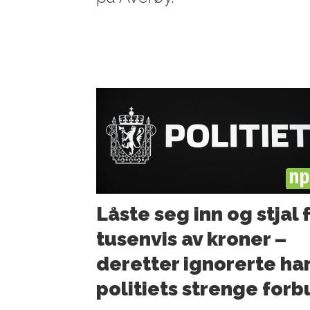
PL
Låste seg inn og stjal 
tusenvis av kroner –
deretter ignorerte ha
politiets strenge for