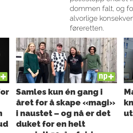
dommen falt, og f
alvorlige konsekve
føreretten.
US
PLUS
for
Samles kun én gang i
Ma
året for å skape «magi»
kn
n
i naustet – og nå er det
ut
bud
duket for en helt