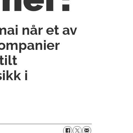
ai når et av
 kompanier
ilt
kk i