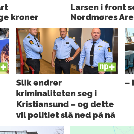
art
Larsen i front 
ge kroner
Nordmøres Are
US
PLUS
Slik endrer
– 
kriminaliteten seg i
Kristiansund – og dette
vil politiet slå ned på nå