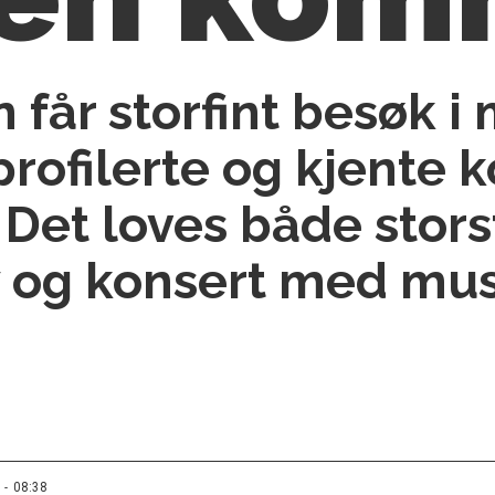
år storfint besøk i m
profilerte og kjente
 Det loves både storst
og konsert med musi
 - 08:38