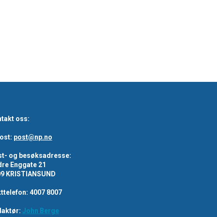
takt oss:
ost:
post@np.no
t- og besøksadresse:
re Enggate 21
09 KRISTIANSUND
ttelefon: 4007 8007
aktør:
John Berge