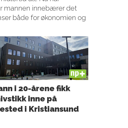
or mannen innebærer det
nser både for økonomien og
PLUS
nn i 20-årene fikk
ivstikk inne på
ested i Kristiansund