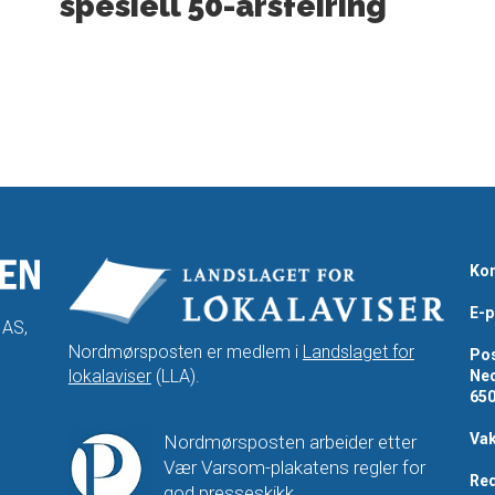
spesiell 50-årsfeiring
Kon
E-p
 AS,
Nordmørsposten er medlem i
Landslaget for
Pos
lokalaviser
(LLA).
Ned
65
Vak
Nordmørsposten arbeider etter
Vær Varsom-plakatens regler for
Red
god presseskikk.