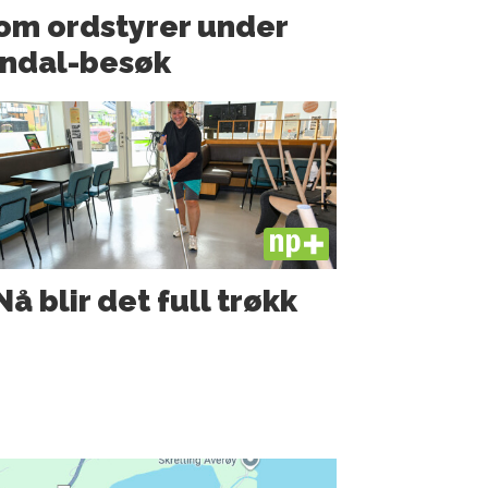
som ordstyrer under
ndal-besøk
PLUS
Nå blir det full trøkk