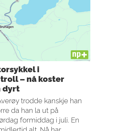
PLUS
orsykkel i
roll – nå koster
 dyrt
Averøy trodde kanskje han
rre da han la ut på
ørdag formiddag i juli. En
midlertid alt. Nå har