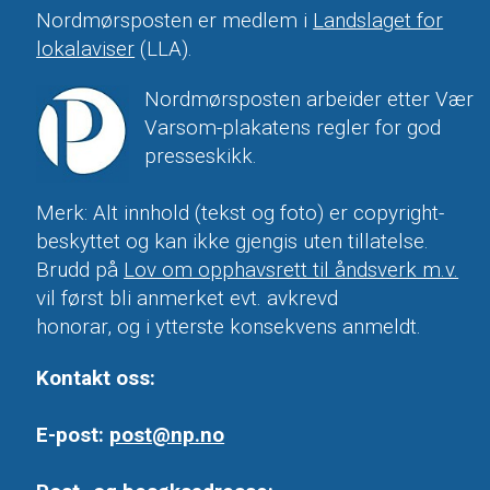
Nordmørsposten er medlem i
Landslaget for
lokalaviser
(LLA).
Nordmørsposten arbeider etter Vær
Varsom-plakatens regler for god
presseskikk.
Merk: Alt innhold (tekst og foto) er copyright-
beskyttet og kan ikke gjengis uten tillatelse.
Brudd på
Lov om opphavsrett til åndsverk m.v.
vil først bli anmerket evt. avkrevd
honorar, og i ytterste konsekvens anmeldt.
Kontakt oss:
E-post:
post@np.no