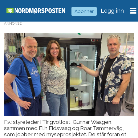
Logg inn
Abonner
ANNONSE
F.v.: styreleder i Tingvollost, Gunnar Waagen,
sammen med Elin Eidsvaag og Roar Tømmervåg,
som jobber med myseprosjektet. De står foran et