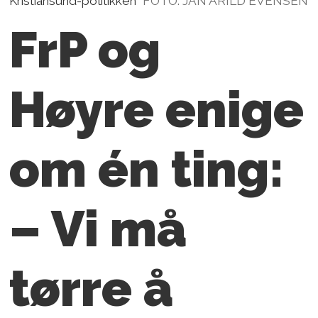
Kristiansund-politikken
FOTO: JAN ARILD EVENSEN
FrP og
Høyre enige
om én ting:
– Vi må
tørre å