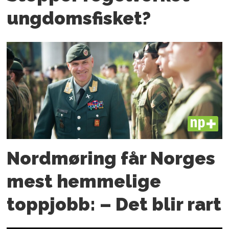
ungdoms­fisket?
PLUS
Nordmøring får Norges
mest hemmelige
toppjobb: – Det blir rart