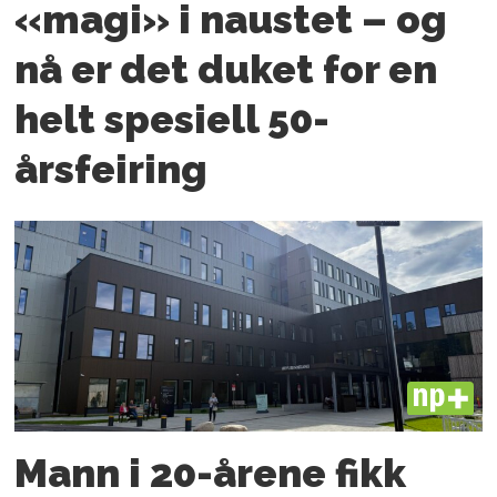
«magi» i naustet – og
nå er det duket for en
helt spesiell 50-
årsfeiring
PLUS
Mann i 20-årene fikk