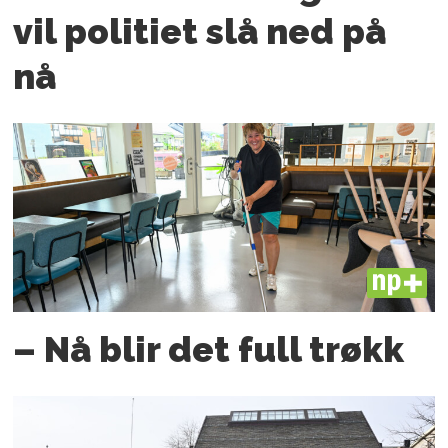
vil politiet slå ned på
nå
PLUS
– Nå blir det full trøkk