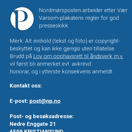
Nordmørsposten arbeider etter Vær
Varsom-plakatens regler for god
presseskikk.
Merk: Alt innhold (tekst og foto) er copyright-
beskyttet og kan ikke gjengis uten tillatelse.
Brudd på
Lov om opphavsrett til åndsverk m.v.
vil først bli anmerket evt. avkrevd
honorar, og i ytterste konsekvens anmeldt.
Kontakt oss:
E-post:
post@np.no
Post- og besøksadresse:
Nedre Enggate 21
6509 KRISTIANSUND