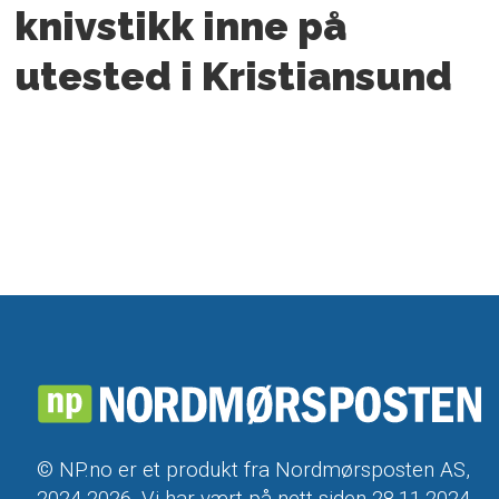
knivstikk inne på
utested i Kristiansund
© NP.no er et produkt fra Nordmørsposten AS,
2024-2026. Vi har vært på nett siden 28.11.2024.