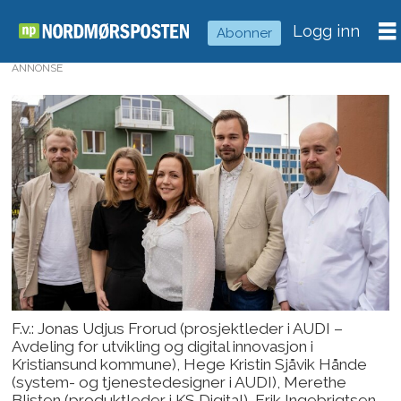
Logg inn
Abonner
ANNONSE
F.v.: Jonas Udjus Frorud (prosjektleder i AUDI –
Avdeling for utvikling og digital innovasjon i
Kristiansund kommune), Hege Kristin Sjåvik Hånde
(system- og tjenestedesigner i AUDI), Merethe
Blisten (produktleder i KS Digital), Erik Ingebrigtsen