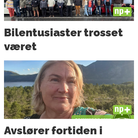
PLUS
Bilentusiaster trosset
været
PLUS
Avslører fortiden i