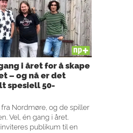
PLUS
ang i året for å skape
t – og nå er det
t spesiell 50-
r fra Nordmøre, og de spiller
. Vel, én gang i året.
viteres publikum til en