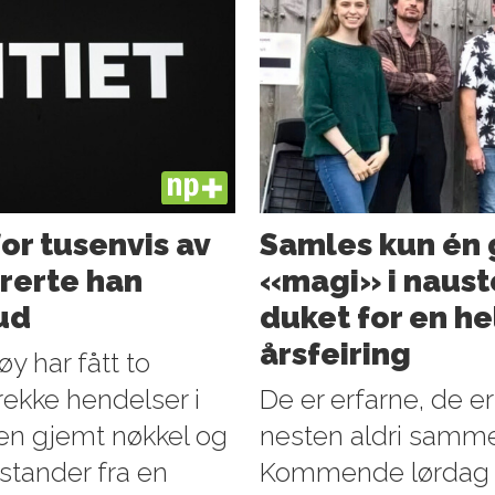
PLUS
for tusenvis av
Samles kun én g
orerte han
«magi» i nauste
bud
duket for en hel
årsfeiring
y har fått to
 rekke hendelser i
De er erfarne, de e
 en gjemt nøkkel og
nesten aldri sammen
stander fra en
Kommende lørdag in