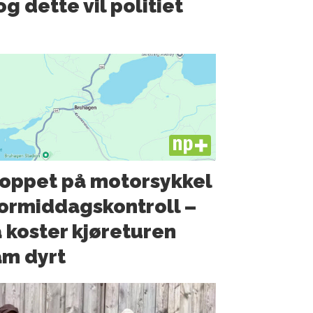
g dette vil politiet
PLUS
oppet på motorsykkel
formiddagskontroll –
 koster kjøreturen
m dyrt