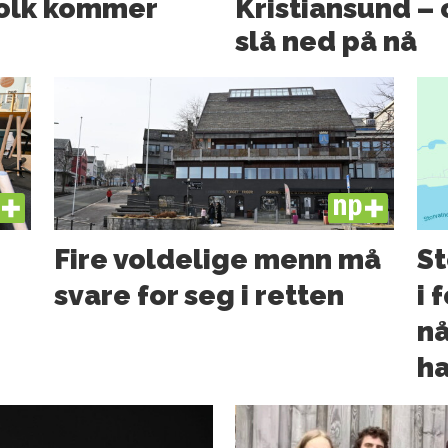
folk kommer
Kristiansund – o
slå ned på nå
US
PLUS
Fire voldelige menn må
St
svare for seg i retten
i 
nå
ha