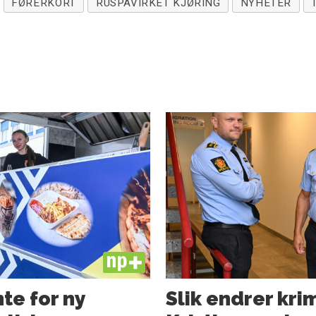
FØRERKORT
RUSPÅVIRKET KJØRING
NYHETER
PLUS
te for ny
Slik endrer kri