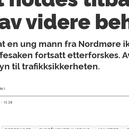
av videre be
at en ung mann fra Nordmøre ik
fesaken fortsatt etterforskes. 
 til trafikksikkerheten.
461
 - 15:38