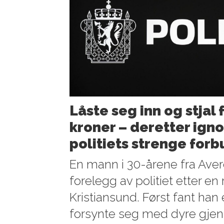
Låste seg inn og stjal 
kroner – deretter ign
politiets strenge for
En mann i 30-årene fra Averø
forelegg av politiet etter en
Kristiansund. Først fant han
forsynte seg med dyre gjen