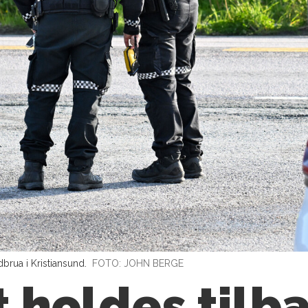
brua i Kristiansund.
FOTO: JOHN BERGE
 holdes tilba