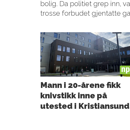
bolig. Da politiet grep inn,
trosse forbudet gjentatte g
PL
Mann i 20-årene fikk
knivstikk inne på
utested i Kristiansund