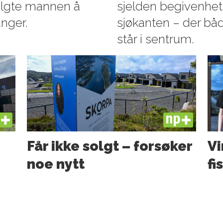
 valgte mannen å
sjelden begivenhet 
anger.
sjøkanten – der båd
står i sentrum.
US
PLUS
Får ikke solgt – forsøker
Vi
noe nytt
fi