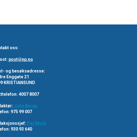
takt oss:
ost:
post@np.no
t- og besøksadresse:
re Enggate 21
09 KRISTIANSUND
ttelefon: 4007 8007
aktør:
John Berge
efon: 975 99 007
aksjonssjef:
Per Mork
efon: 930 93 640