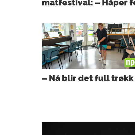
matfestival: – Håper 
PL
– Nå blir det full trøkk