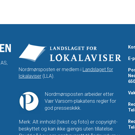
Kon
E-p
 AS,
Nordmørsposten er medlem i
Landslaget for
Pos
lokalaviser
(LLA).
Ned
65
Vak
Nordmørsposten arbeider etter
Vær Varsom-plakatens regler for
Red
god presseskikk.
Tel
Merk: Alt innhold (tekst og foto) er copyright-
Red
Tel
beskyttet og kan ikke gjengis uten tillatelse.