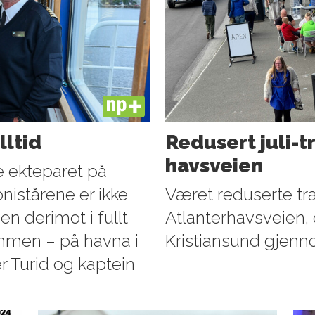
PLUS
lltid
Redusert juli-t
havsveien
te ekteparet på
onistårene er ikke
Været reduserte traf
en derimot i fullt
Atlanterhavsveien, o
ammen – på havna i
Kristiansund gjenn
r Turid og kaptein