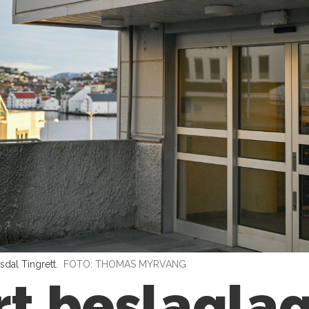
dal Tingrett.
FOTO: THOMAS MYRVANG
rt beslaglag