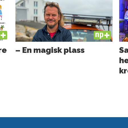
US
PLUS
re
– En magisk plass
Sa
he
kr