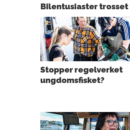
Bilentusiaster trosset
Stopper regelverket
ungdoms­fisket?