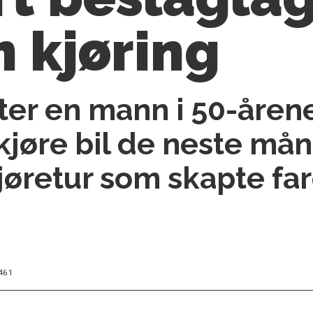
 kjøring
ter en mann i 50-årene
kjøre bil de neste må
jøretur som skapte far
461