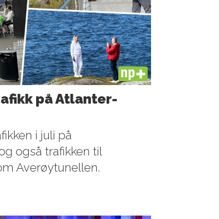
PLUS
rafikk på Atlanter­
ikken i juli på
g også trafikken til
om Averøytunellen.