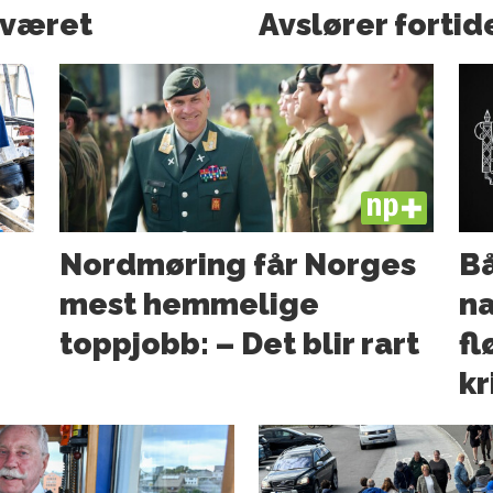
 været
Avslører fortid
PLUS
Nordmøring får Norges
Bå
mest hemmelige
na
toppjobb: – Det blir rart
fl
kr