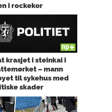
en i rockekor
PLUS
t krasjet i steinkai i
ttemørket – mann
øyet til sykehus med
itiske skader