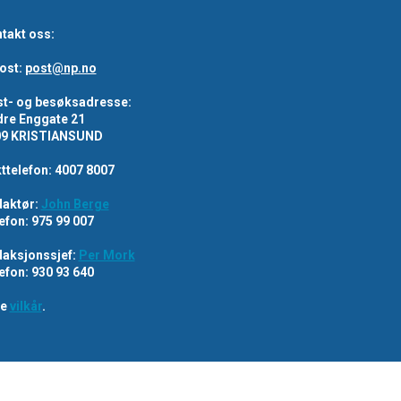
takt oss:
ost:
post@np.no
t- og besøksadresse:
re Enggate 21
09 KRISTIANSUND
ttelefon: 4007 8007
aktør:
John Berge
efon: 975 99 007
aksjonssjef:
Per Mork
efon: 930 93 640
re
vilkår
.