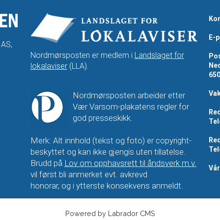
Kon
E-p
 AS,
Nordmørsposten er medlem i
Landslaget for
Pos
lokalaviser
(LLA).
Ned
65
Vak
Nordmørsposten arbeider etter
Vær Varsom-plakatens regler for
Red
god presseskikk.
Tel
Merk: Alt innhold (tekst og foto) er copyright-
Red
Tel
beskyttet og kan ikke gjengis uten tillatelse.
Brudd på
Lov om opphavsrett til åndsverk m.v.
Vå
vil først bli anmerket evt. avkrevd
honorar, og i ytterste konsekvens anmeldt.
Powered by Labrador CMS