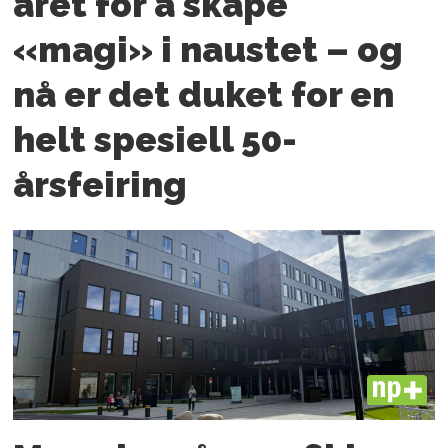
året for å skape
«magi» i naustet – og
nå er det duket for en
helt spesiell 50-
årsfeiring
PLUS