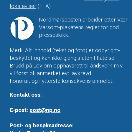
lokalaviser
(LLA).
Nordmørsposten arbeider etter Vær
Varsom-plakatens regler for god
presseskikk.
Merk: Alt innhold (tekst og foto) er copyright-
beskyttet og kan ikke gjengis uten tillatelse.
Brudd på
Lov om opphavsrett til åndsverk m.v.
vil først bli anmerket evt. avkrevd
honorar, og i ytterste konsekvens anmeldt.
Kontakt oss:
E-post:
post@np.no
Post- og besøksadresse: