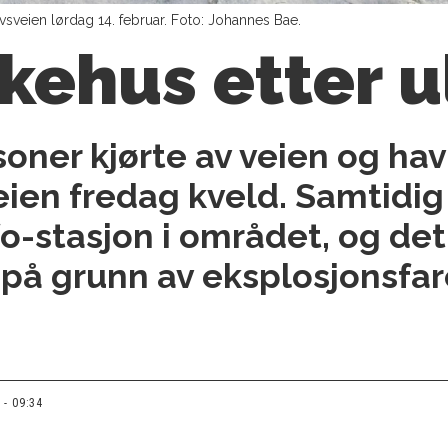
vsveien lørdag 14. februar. Foto: Johannes Bae.
sykehus etter 
soner kjørte av veien og hav
ien fredag kveld. Samtidig
fo-stasjon i området, og det 
på grunn av eksplosjonsfar
 - 09:34