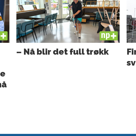
US
PLUS
– Nå blir det full trøkk
Fi
sv
te
nå