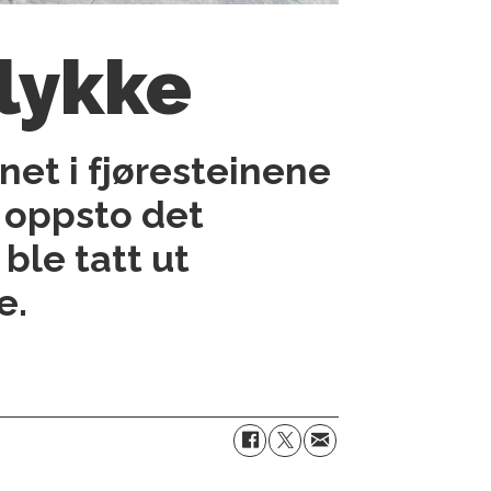
ulykke
net i fjøresteinene
 oppsto det
ble tatt ut
e.