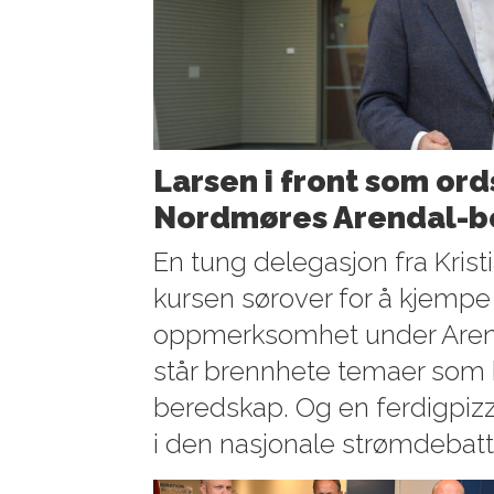
Larsen i front som ord
Nordmøres Arendal-b
En tung delegasjon fra Krist
kursen sørover for å kjempe
oppmerksomhet under Arend
står brennhete temaer som 
beredskap. Og en ferdigpizza
i den nasjonale strømdebatt