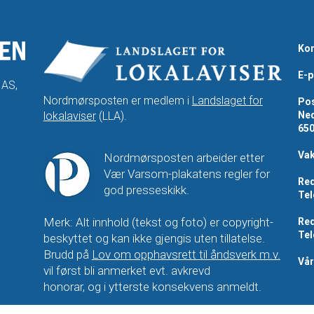
Kon
E-p
 AS,
Nordmørsposten er medlem i
Landslaget for
Pos
lokalaviser
(LLA).
Ned
65
Vak
Nordmørsposten arbeider etter
Vær Varsom-plakatens regler for
Red
god presseskikk.
Tel
Merk: Alt innhold (tekst og foto) er copyright-
Red
Tel
beskyttet og kan ikke gjengis uten tillatelse.
Brudd på
Lov om opphavsrett til åndsverk m.v.
Vå
vil først bli anmerket evt. avkrevd
honorar, og i ytterste konsekvens anmeldt.