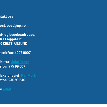
takt oss:
ost:
post@np.no
t- og besøksadresse:
re Enggate 21
09 KRISTIANSUND
ttelefon: 4007 8007
aktør:
John Berge
efon: 975 99 007
aksjonssjef:
Per Mork
efon: 930 93 640
re
vilkår
.