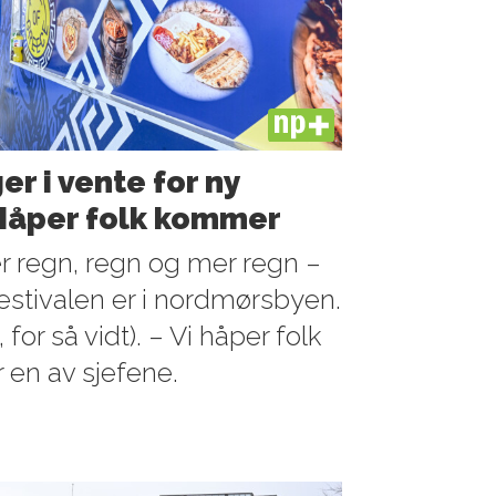
PLUS
r i vente for ny
 Håper folk kommer
 regn, regn og mer regn –
stivalen er i nordmørsbyen.
for så vidt). – Vi håper folk
r en av sjefene.