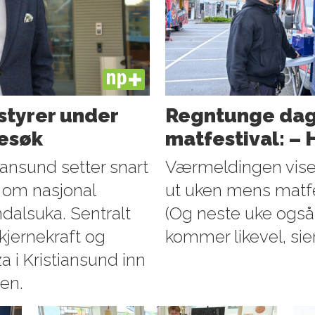
PLUS
styrer under
Regntunge dage
esøk
matfestival: –
iansund setter snart
Værmeldingen viser
 om nasjonal
ut uken mens matfe
alsuka. Sentralt
(Og neste uke også, 
kjernekraft og
kommer likevel, sie
 i Kristiansund inn
en.