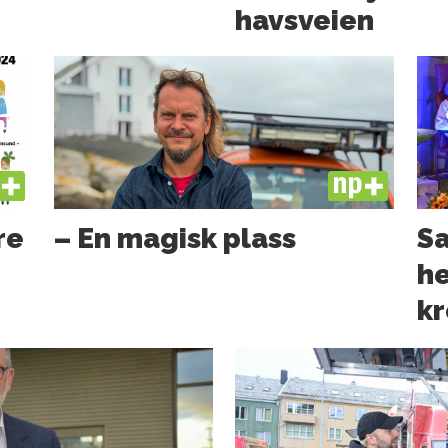
havsveien
US
PLUS
re
– En magisk plass
Sa
he
kr