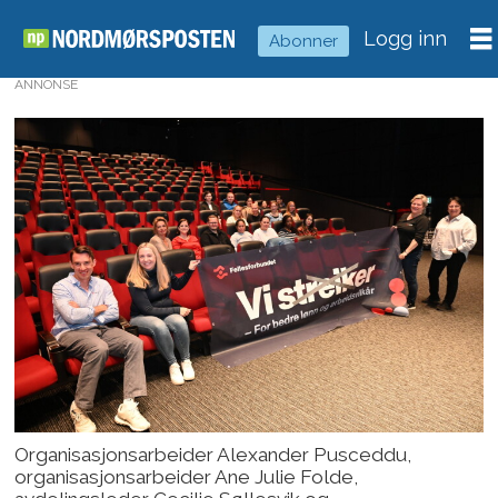
Logg inn
Abonner
ANNONSE
Organisasjonsarbeider Alexander Pusceddu,
organisasjonsarbeider Ane Julie Folde,