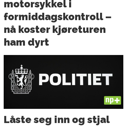
motorsykkel i
formiddagskontroll –
nå koster kjøreturen
ham dyrt
PLUS
Låste seg inn og stjal