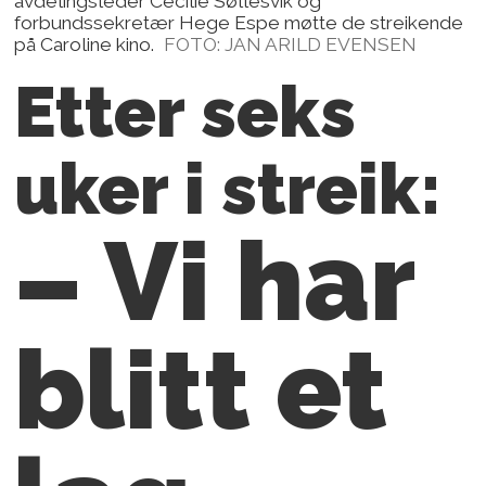
avdelingsleder Cecilie Søllesvik og
forbundssekretær Hege Espe møtte de streikende
på Caroline kino.
FOTO: JAN ARILD EVENSEN
Etter seks
uker i streik:
– Vi har
blitt et