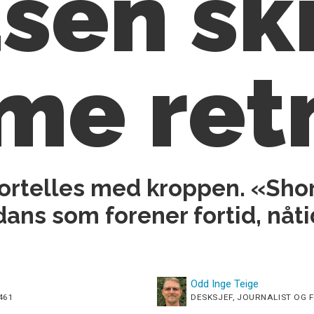
sen skr
me ret
ortelles med kroppen. «Shor
n dans som forener fortid, nå
Odd Inge
Teige
461
DESKSJEF, JOURNALIST OG F