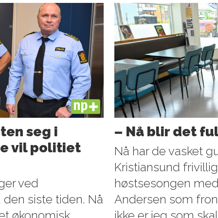
PLUS
ten seg i
– Nå blir det fu
 vil politiet
Nå har de vasket gu
Kristiansund frivillig
nger ved
høstsesongen med al
d den siste tiden. Nå
Andersen som front
ntet økonomisk
ikke er jeg som skal