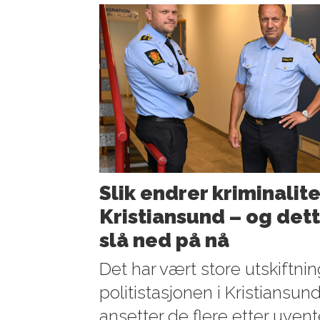
Slik endrer kriminalite
Kristiansund – og dette
slå ned på nå
Det har vært store utskiftni
politistasjonen i Kristiansun
ansetter de flere etter uve