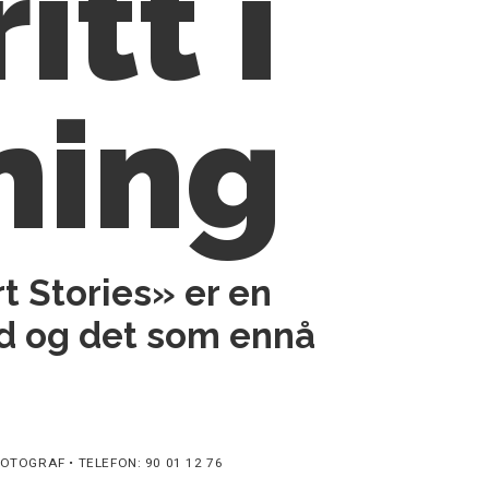
itt i
ning
t Stories» er en
tid og det som ennå
OTOGRAF • TELEFON: 90 01 12 76