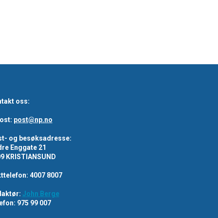
takt oss:
ost:
post@np.no
t- og besøksadresse:
re Enggate 21
09 KRISTIANSUND
ttelefon: 4007 8007
aktør:
John Berge
efon: 975 99 007