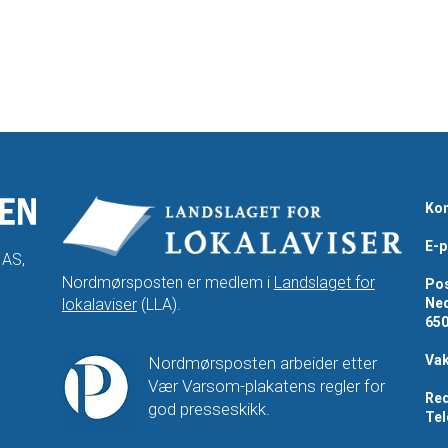
Kon
E-p
 AS,
Nordmørsposten er medlem i
Landslaget for
Pos
lokalaviser
(LLA).
Ned
65
Vak
Nordmørsposten arbeider etter
Vær Varsom-plakatens regler for
Red
god presseskikk.
Tel