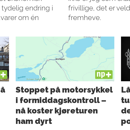
 tydelig endring i
frivillige, det er ve
advarer om én
fremheve.
US
PLUS
må
Stoppet på motorsykkel
Lå
i formiddagskontroll –
tu
nå koster kjøreturen
de
ham dyrt
po