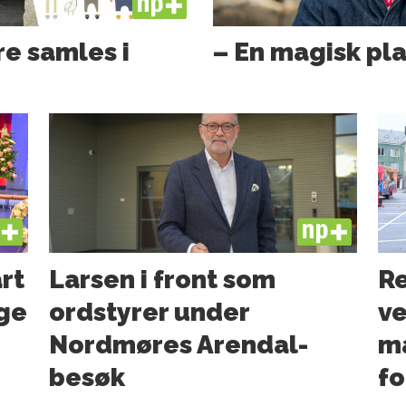
PLUS
e samles i
– En magisk pl
US
PLUS
art
Larsen i front som
Re
ge
ordstyrer under
ve
Nordmøres Arendal-
ma
besøk
f