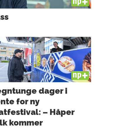
PLUS
ass
PLUS
gntunge dager i
nte for ny
tfestival: – Håper
olk kommer