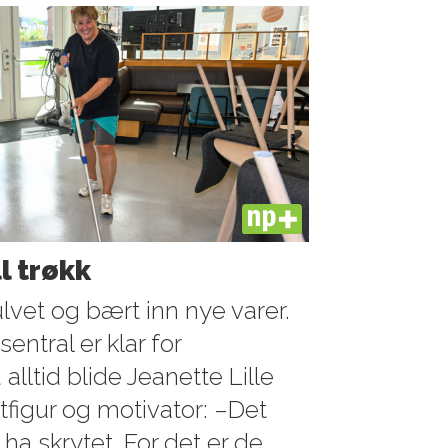
PLUS
ll trøkk
lvet og bært inn nye varer.
sentral er klar for
ltid blide Jeanette Lille
figur og motivator: –Det
 ha skrytet. For det er de