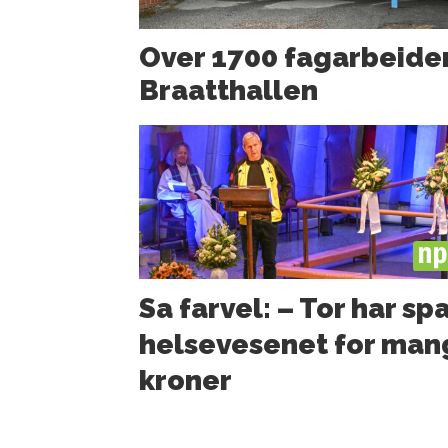
Over 1700 fagarbeider
Braatthallen
PL
Sa farvel: – Tor har sp
helsevesenet for man
kroner