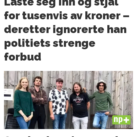
Låste seg inn og stjal
for tusenvis av kroner –
deretter ignorerte han
politiets strenge
forbud
PLUS