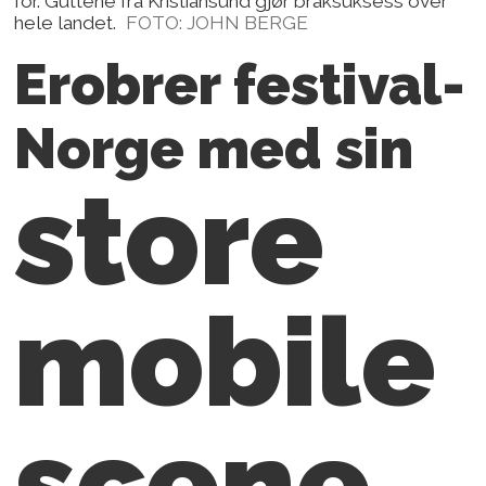
for. Guttene fra Kristiansund gjør braksuksess over
hele landet.
FOTO: JOHN BERGE
Erobrer festival-
Norge med sin
store
mobile
scene