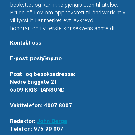
beskyttet og kan ikke gjengis uten tillatelse.
Brudd på
Lov om opphavsrett til åndsverk m.v.
vil først bli anmerket evt. avkrevd
honorar, og i ytterste konsekvens anmeldt.
Kontakt oss:
E-post:
post@np.no
Post- og besøksadresse:
Nedre Enggate 21
6509 KRISTIANSUND
Vakttelefon: 4007 8007
Redaktør:
John Berge
Telefon: 975 99 007