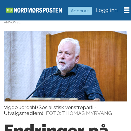
Logg inn
Abonner
ANNONSE
Viggo Jordahl (Sosialistisk venstreparti -
Utvalgsmedlem)
FOTO: THOMAS MYRVANG
Endringer på