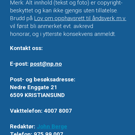
Merk: Alt innhold (tekst og foto) er copyright-
beskyttet og kan ikke gjengis uten tillatelse.
Brudd på
Lov om opphavsrett til åndsverk m.v.
vil først bli anmerket evt. avkrevd
honorar, og i ytterste konsekvens anmeldt.
Kontakt oss:
E-post:
post@np.no
Post- og besøksadresse:
Nedre Enggate 21
6509 KRISTIANSUND
Vakttelefon: 4007 8007
Redaktør:
John Berge
Telefon: 975 99 007