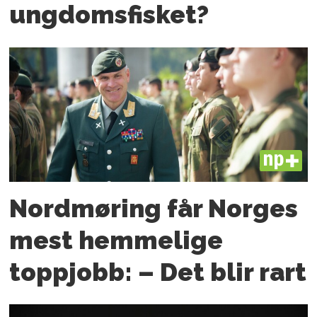
ungdoms­fisket?
PLUS
Nordmøring får Norges
mest hemmelige
toppjobb: – Det blir rart