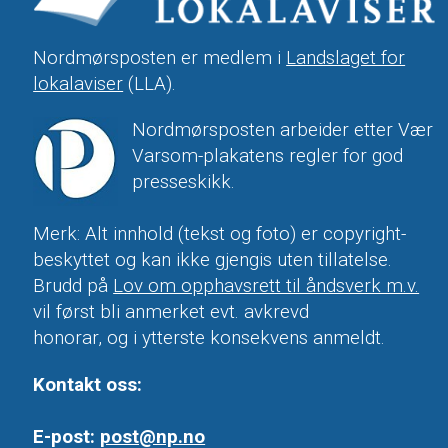
Nordmørsposten er medlem i
Landslaget for
lokalaviser
(LLA).
Nordmørsposten arbeider etter Vær
Varsom-plakatens regler for god
presseskikk.
Merk: Alt innhold (tekst og foto) er copyright-
beskyttet og kan ikke gjengis uten tillatelse.
Brudd på
Lov om opphavsrett til åndsverk m.v.
vil først bli anmerket evt. avkrevd
honorar, og i ytterste konsekvens anmeldt.
Kontakt oss:
E-post:
post@np.no