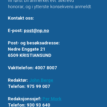
vil først bli anmerket evt. avkrevd
honorar, og i ytterste konsekvens anmeldt.
Kontakt oss:
E-post:
post@np.no
Post- og besøksadresse:
Nedre Enggate 21
6509 KRISTIANSUND
Vakttelefon: 4007 8007
Redaktør:
John Berge
Telefon: 975 99 007
Redaksjonssjef:
Per Mork
Telefon: 930 93 640