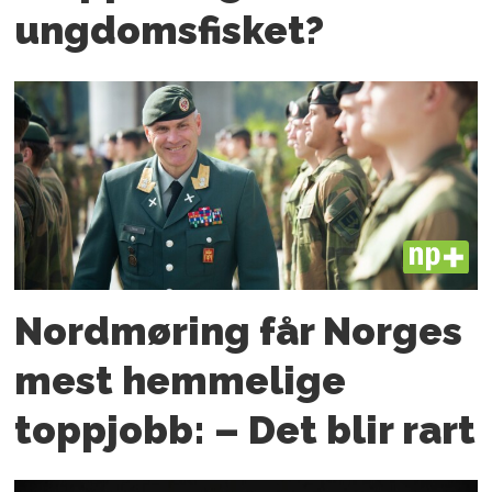
ungdoms­fisket?
PLUS
Nordmøring får Norges
mest hemmelige
toppjobb: – Det blir rart