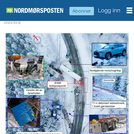
Logg inn
Abonner
ANNONSE