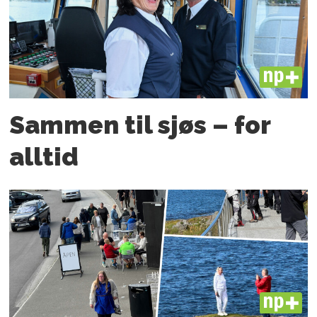
PLUS
Sammen til sjøs – for
alltid
PLUS