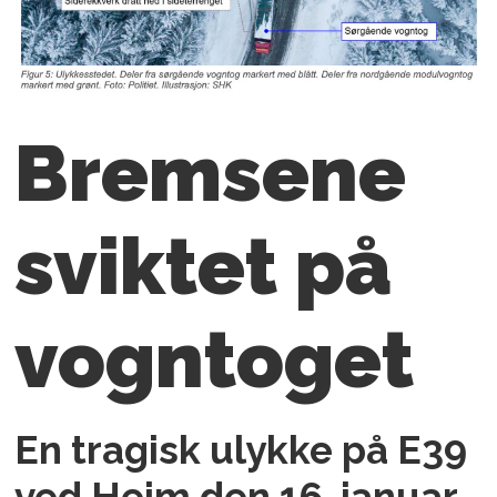
Bremsene
sviktet på
vogntoget
En tragisk ulykke på E39
ved Heim den 16. januar