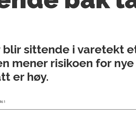
blir sittende i varetekt e
ten mener risikoen for nye
tt er høy.
461