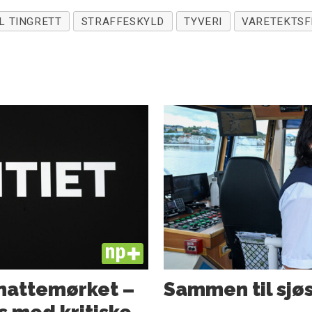
L TINGRETT
STRAFFESKYLD
TYVERI
VARETEKTSF
PLUS
i nattemørket –
Sammen til sjøs 