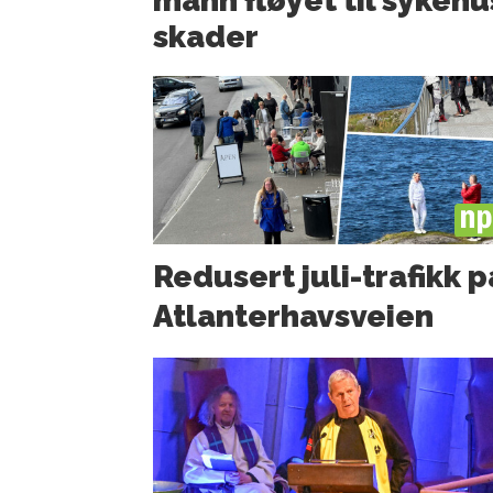
mann fløyet til sykehu
skader
PL
Redusert juli-trafikk p
Atlanter­havsveien