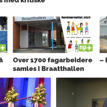
s med kritiske
US
PLUS
å
Over 1700 fagarbeidere
– 
samles i Braatthallen