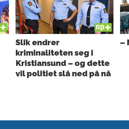
US
PLUS
Slik endrer
– 
kriminaliteten seg i
Kristiansund – og dette
vil politiet slå ned på nå