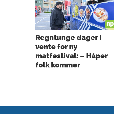
PL
Regntunge dager i
vente for ny
matfestival: – Håper
folk kommer