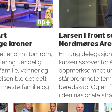
PLUS
art
Larsen i front 
ge kroner
Nordmøres Are
g et enormt tomrom,
En tung delegasjon 
ller og uendelig
kursen sørover for
amilie, venner og
oppmerksomhet und
elsen ble det delt
står brennhete tem
ærmeste familie og
beredskap. Og en fe
i den nasjonale st