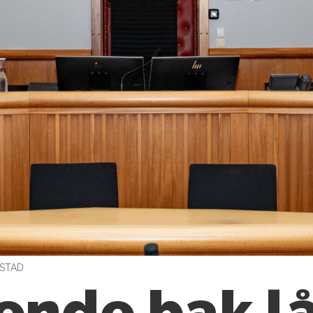
MSTAD
ttende bak l