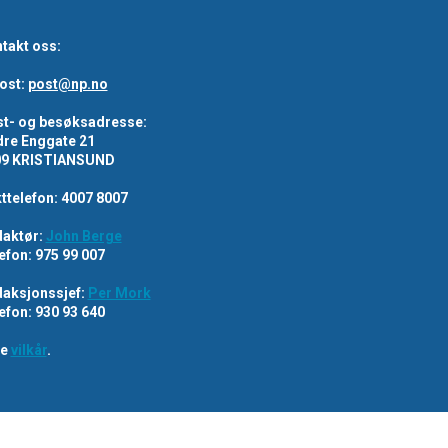
takt oss:
ost:
post@np.no
t- og besøksadresse:
re Enggate 21
09 KRISTIANSUND
ttelefon: 4007 8007
aktør:
John Berge
efon: 975 99 007
aksjonssjef:
Per Mork
efon: 930 93 640
re
vilkår
.