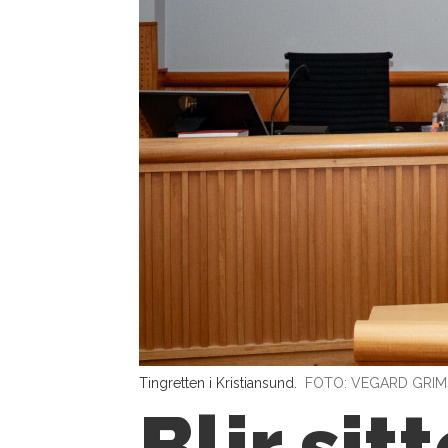
Tingretten i Kristiansund.
FOTO: VEGARD GRI
Blir si