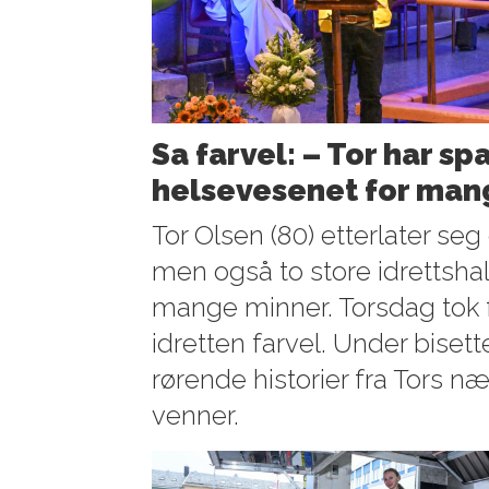
Sa farvel: – Tor har sp
helsevesenet for man
Tor Olsen (80) etterlater se
men også to store idrettsha
mange minner. Torsdag tok f
idretten farvel. Under bisett
rørende historier fra Tors n
venner.