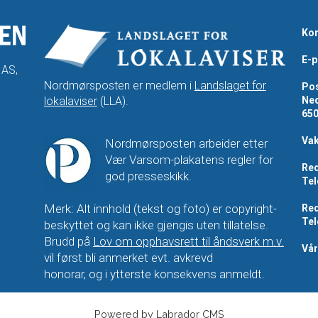
Kon
E-p
 AS,
Nordmørsposten er medlem i
Landslaget for
Pos
lokalaviser
(LLA).
Ned
65
Vak
Nordmørsposten arbeider etter
Vær Varsom-plakatens regler for
Red
god presseskikk.
Tel
Merk: Alt innhold (tekst og foto) er copyright-
Red
Tel
beskyttet og kan ikke gjengis uten tillatelse.
Brudd på
Lov om opphavsrett til åndsverk m.v.
Vå
vil først bli anmerket evt. avkrevd
honorar, og i ytterste konsekvens anmeldt.
Powered by Labrador CMS