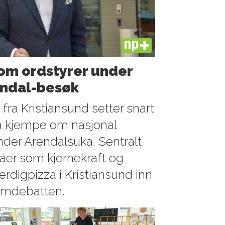
PLUS
som ordstyrer under
ndal-besøk
fra Kristiansund setter snart
 å kjempe om nasjonal
er Arendalsuka. Sentralt
aer som kjernekraft og
rdigpizza i Kristiansund inn
rømdebatten.