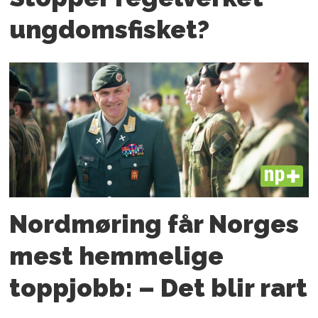
ungdoms­fisket?
PLUS
Nordmøring får Norges
mest hemmelige
toppjobb: – Det blir rart