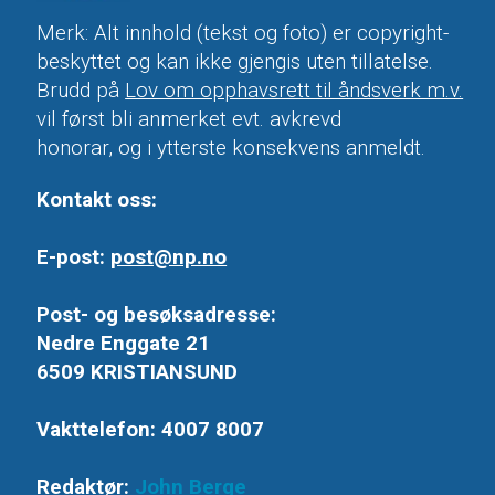
Merk: Alt innhold (tekst og foto) er copyright-
beskyttet og kan ikke gjengis uten tillatelse.
Brudd på
Lov om opphavsrett til åndsverk m.v.
vil først bli anmerket evt. avkrevd
honorar, og i ytterste konsekvens anmeldt.
Kontakt oss:
E-post:
post@np.no
Post- og besøksadresse:
Nedre Enggate 21
6509 KRISTIANSUND
Vakttelefon: 4007 8007
Redaktør:
John Berge