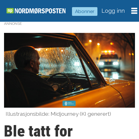
Logg inn
Abonner
ANNONSE
Illustrasjonsbilde: Midjourney (KI generert)
Ble tatt for