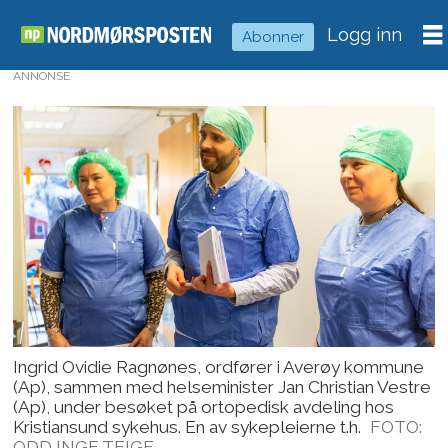
Logg inn
Abonner
ANNONSE
Ingrid Ovidie Ragnønes, ordfører i Averøy kommune
(Ap), sammen med helseminister Jan Christian Vestre
(Ap), under besøket på ortopedisk avdeling hos
Kristiansund sykehus. En av sykepleierne t.h.
FOTO:
ODD INGE TEIGE