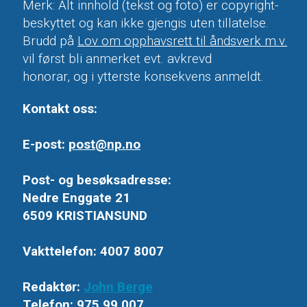
Merk: Alt innhold (tekst og foto) er copyright-
beskyttet og kan ikke gjengis uten tillatelse.
Brudd på
Lov om opphavsrett til åndsverk m.v.
vil først bli anmerket evt. avkrevd
honorar, og i ytterste konsekvens anmeldt.
Kontakt oss:
E-post:
post@np.no
Post- og besøksadresse:
Nedre Enggate 21
6509 KRISTIANSUND
Vakttelefon: 4007 8007
Redaktør:
John Berge
Telefon: 975 99 007