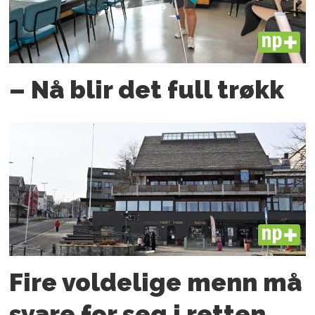
PLUS
– Nå blir det full trøkk
PLUS
Fire voldelige menn må
svare for seg i retten