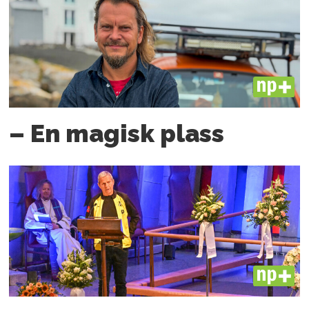
PLUS
– En magisk plass
PLUS