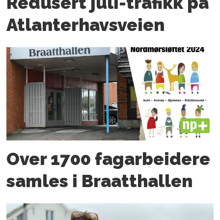
Redusert juli-trafikk på
Atlanter­havsveien
PLUS
Over 1700 fagarbeidere
samles i Braatthallen