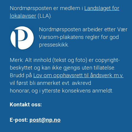
Nordmørsposten er medlem i
Landslaget for
lokalaviser
(LLA).
Nordmørsposten arbeider etter Vær
Varsom-plakatens regler for god
presseskikk.
Merk: Alt innhold (tekst og foto) er copyright-
beskyttet og kan ikke gjengis uten tillatelse.
Brudd på
Lov om opphavsrett til åndsverk m.v.
vil først bli anmerket evt. avkrevd
honorar, og i ytterste konsekvens anmeldt.
Kontakt oss:
E-post:
post@np.no