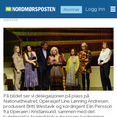
Logg inn
Abonner
ANNONSE
På bildet ser vi delegasjonen på plass på
Nationaltheatret: Operasjef Line Lønning Andresen,
produsent Britt Westavik og kordirigent Elin Persson
fra Operaen i Kristiansund, sammen med det
kunstneriske teamet bak suksessen; lysdesigner