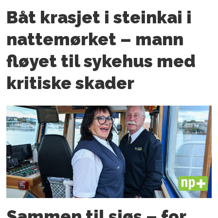
Båt krasjet i steinkai i
nattemørket – mann
fløyet til sykehus med
kritiske skader
PLUS
Sammen til sjøs – for