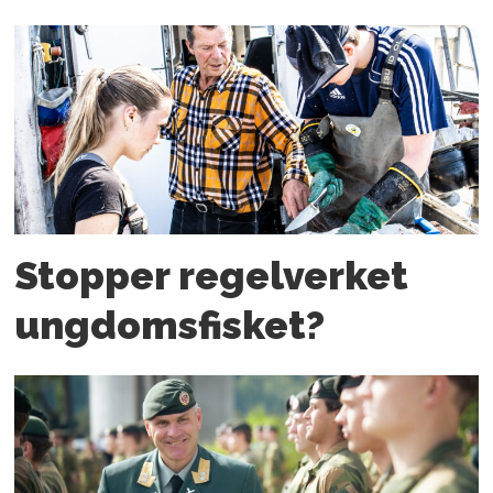
Stopper regelverket
ungdoms­fisket?