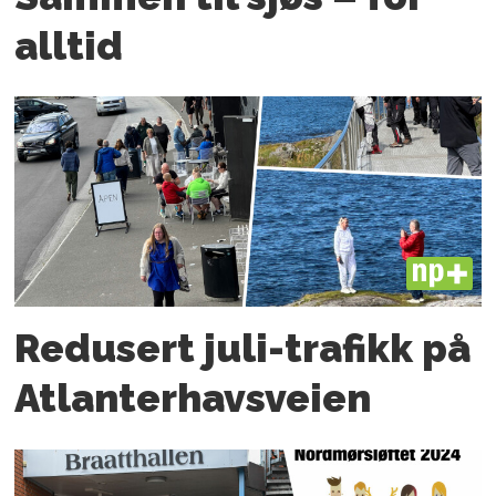
alltid
PLUS
Redusert juli-trafikk på
Atlanter­havsveien