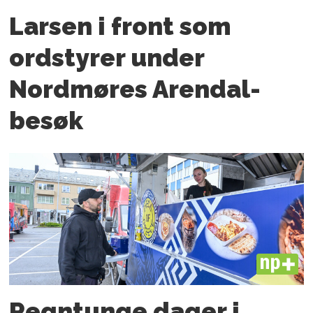
Larsen i front som
ordstyrer under
Nordmøres Arendal-
besøk
PLUS
Regntunge dager i