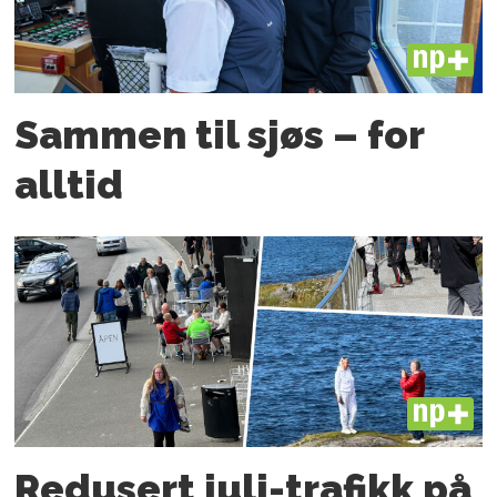
PLUS
Sammen til sjøs – for
alltid
PLUS
Redusert juli-trafikk på