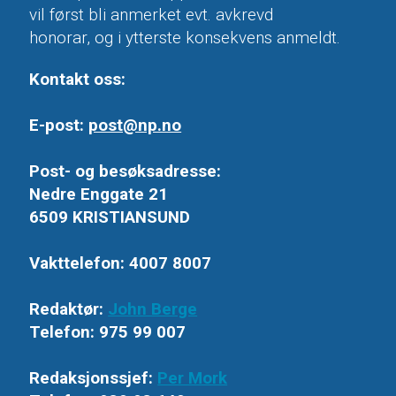
vil først bli anmerket evt. avkrevd
honorar, og i ytterste konsekvens anmeldt.
Kontakt oss:
E-post:
post@np.no
Post- og besøksadresse:
Nedre Enggate 21
6509 KRISTIANSUND
Vakttelefon: 4007 8007
Redaktør:
John Berge
Telefon: 975 99 007
Redaksjonssjef:
Per Mork