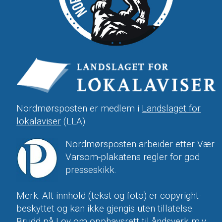
Nordmørsposten er medlem i
Landslaget for
lokalaviser
(LLA).
Nordmørsposten arbeider etter Vær
Varsom-plakatens regler for god
presseskikk.
Merk: Alt innhold (tekst og foto) er copyright-
beskyttet og kan ikke gjengis uten tillatelse.
Brudd på
Lov om opphavsrett til åndsverk m.v.