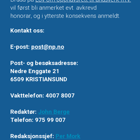
vil først bli anmerket evt. avkrevd
honorar, og i ytterste konsekvens anmeldt.
Kontakt oss:
E-post:
post@np.no
Post- og besøksadresse:
Nedre Enggate 21
6509 KRISTIANSUND
Vakttelefon: 4007 8007
Redaktør:
John Berge
Telefon: 975 99 007
Redaksjonssjef:
Per Mork