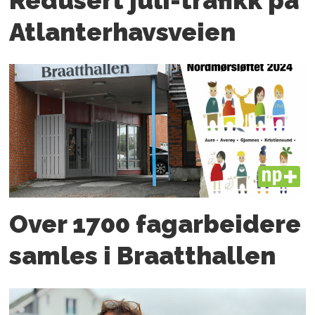
Redusert juli-trafikk på
Atlanter­havsveien
PLUS
Over 1700 fagarbeidere
samles i Braatthallen