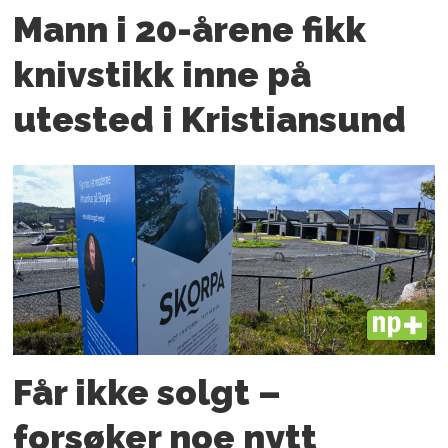
Mann i 20-årene fikk
knivstikk inne på
utested i Kristiansund
PLUS
Får ikke solgt –
forsøker noe nytt