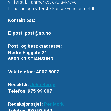
vil først bli anmerket evt. avkrevd
honorar, og i ytterste konsekvens anmeldt.
Kontakt oss:
E-post:
post@np.no
Post- og besøksadresse:
Nedre Enggate 21
6509 KRISTIANSUND
Vakttelefon: 4007 8007
Redaktør:
John Berge
Telefon: 975 99 007
Redaksjonssjef:
Per Mork
Telefon: 930 93 640