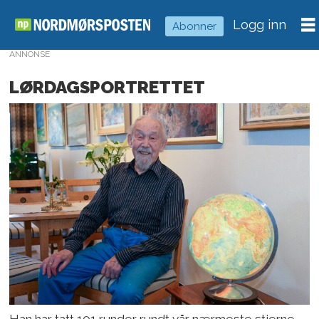
Logg inn
Abonner
ANNONSE
LØRDAGSPORTRETTET
Han har tatt 101 runder rundt vår nærmeste stjerne,