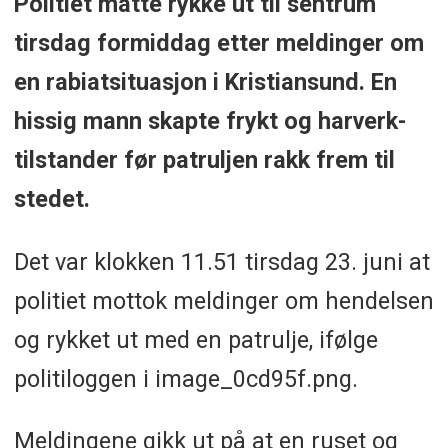
Politiet måtte rykke ut til sentrum
tirsdag formiddag etter meldinger om
en rabiatsituasjon i Kristiansund. En
hissig mann skapte frykt og harverk-
tilstander før patruljen rakk frem til
stedet.
Det var klokken 11.51 tirsdag 23. juni at
politiet mottok meldinger om hendelsen
og rykket ut med en patrulje, ifølge
politiloggen i image_0cd95f.png.
Meldingene gikk ut på at en ruset og