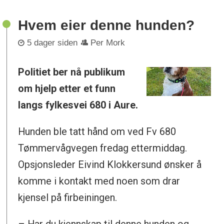
Hvem eier denne hunden?
5 dager siden
Per Mork
Politiet ber nå publikum
om hjelp etter et funn
langs fylkesvei 680 i Aure.
Hunden ble tatt hånd om ved Fv 680
Tømmervågvegen fredag ettermiddag.
Opsjonsleder Eivind Klokkersund ønsker å
komme i kontakt med noen som drar
kjensel på firbeiningen.
– Har du kjennskap til denne hunden og