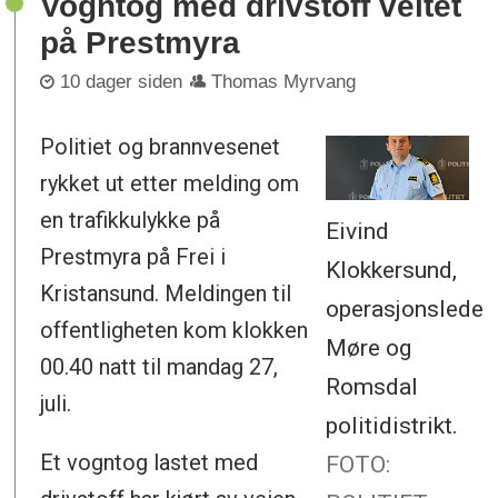
Vogntog med drivstoff veltet
på Prestmyra
10 dager siden
Thomas Myrvang
Politiet og brannvesenet
rykket ut etter melding om
en trafikkulykke på
Eivind
Prestmyra på Frei i
Klokkersund,
Kristansund. Meldingen til
operasjonsleder
offentligheten kom klokken
Møre og
00.40 natt til mandag 27,
Romsdal
juli.
politidistrikt.
Et vogntog lastet med
FOTO: