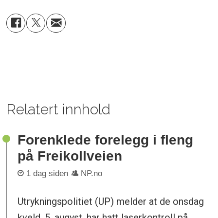
Relatert innhold
Forenklede forelegg i fleng
på Freikollveien
1 dag siden
NP.no
Utrykningspolitiet (UP) melder at de onsdag
kveld, 5. augyst, har hatt laserkontroll på