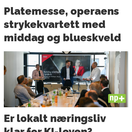
Platemesse, operaens
strykekvartett med
middag og blueskveld
PLUS
Er lokalt næringsliv
klar for KI-loven?