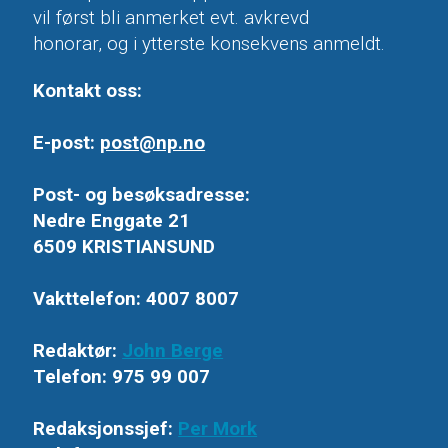
vil først bli anmerket evt. avkrevd
honorar, og i ytterste konsekvens anmeldt.
Kontakt oss:
E-post:
post@np.no
Post- og besøksadresse:
Nedre Enggate 21
6509 KRISTIANSUND
Vakttelefon: 4007 8007
Redaktør:
John Berge
Telefon: 975 99 007
Redaksjonssjef:
Per Mork