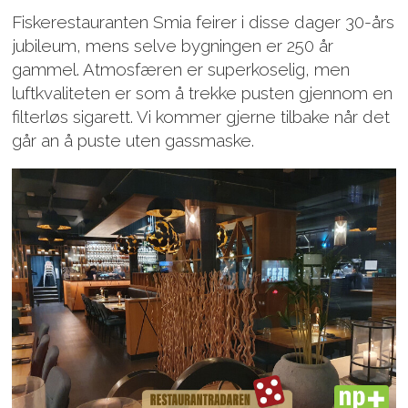
Fiskerestauranten Smia feirer i disse dager 30-års
jubileum, mens selve bygningen er 250 år
gammel. Atmosfæren er superkoselig, men
luftkvaliteten er som å trekke pusten gjennom en
filterløs sigarett. Vi kommer gjerne tilbake når det
går an å puste uten gassmaske.
PLUS