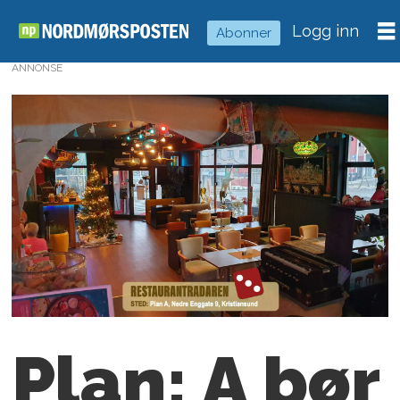
Logg inn
Abonner
ANNONSE
Plan: A bør